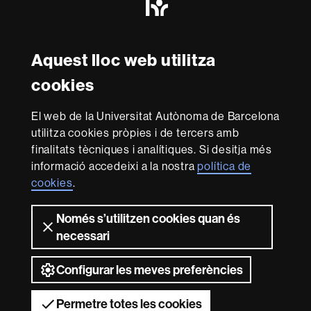
Excellence
in
Research
Amb el finançament de
-
Aquest lloc web utilitza
Euraxess
cookies
Sobre
El web de la Universitat Autònoma de Barcelona
aquest
utilitza cookies pròpies i de tercers amb
web
Avís legal
Protecció de dades
Sobre el
finalitats tècniques i analítiques. Si desitja més
informació accedeixi a la nostra
política de
web
Accessibilitat web
Mapa del web UAB
cookies
.
Som una universitat capdavantera que imparteix una
docència de qualitat i excel·lència, diversificada,
Només s’utilitzen cookies quan és
multidisciplinària i flexible, ajustada a les necessitats de
necessari
la societat i adaptada als nous models de l'Europa del
coneixement. La UAB és reconeguda internacionalment
per la qualitat i el caràcter innovador de la seva recerca.
Configurar les meves preferències
2026 Universitat Autònoma de Barcelona
Permetre totes les cookies