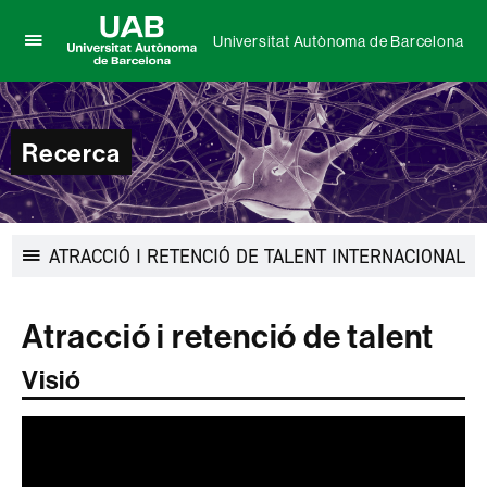
Universitat Autònoma de Barcelona
Prem
UAB
per
Universitat
desplegar
Autònoma
el
de
Recerca
menú
Barcelona
de
Universitat
Autònoma
de
ATRACCIÓ I RETENCIÓ DE TALENT INTERNACIONAL
Barcelona
Desplegar
la
navegació
Atracció i retenció de talent
Visió