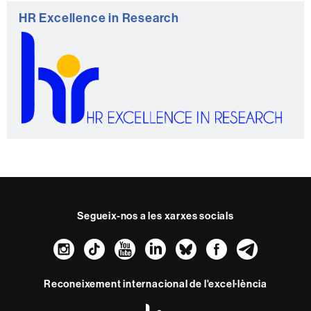
Informació
HR Excellence in Research
complementària
Segueix-nos a les xarxes socials
Instagram
TikTok
YouTube
LinkedIn
Bluesky
Faceboo
Teleg
Reconeixement internacional de l'excel·lència
HR