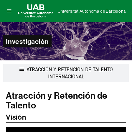
Universitat Autònoma de Barcelona
Clica
UAB
aquí
Universitat
para
Autònoma
desplegar
de
Investigación
el
Barcelona
menú
de
Universitat
Autònoma
ATRACCIÓN Y RETENCIÓN DE TALENTO
de
Barcelona
Desplegar
INTERNACIONAL
la
navegación
Atracción y Retención de
Talento
Visión