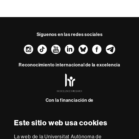
Síguenos en las redes sociales
Instagram
TikTok
YouTube
LinkedIn
Bluesky
Faceboo
Teleg
Reconocimiento internacional de la excelencia
HR
Excellence
in
Research
Con la financiación de
-
Euraxess
Este sitio web usa cookies
Sobre
esta
La web de la Universitat Autònoma de