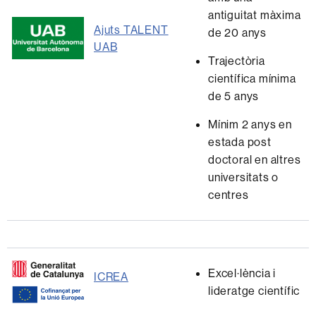
antiguitat màxima
Ajuts TALENT
de 20 anys
UAB
Trajectòria
científica mínima
de 5 anys
Mínim 2 anys en
estada post
doctoral en altres
universitats o
centres
Excel·lència i
ICREA
lideratge científic