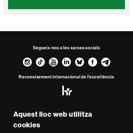
Segueix-nos a les xarxes socials
Instagram
TikTok
YouTube
LinkedIn
Bluesky
Faceboo
Teleg
Reconeixement internacional de l'excel·lència
HR
Excellence
in
Research
Amb el finançament de
-
Aquest lloc web utilitza
Euraxess
cookies