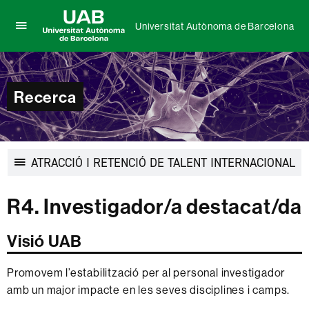
Universitat Autònoma de Barcelona
Prem
UAB
per
Universitat
desplegar
Autònoma
el
de
Recerca
menú
Barcelona
de
Universitat
Autònoma
de
ATRACCIÓ I RETENCIÓ DE TALENT INTERNACIONAL
Barcelona
Desplegar
la
R4. Investigador/a destacat/da
navegació
Visió UAB
Promovem l’estabilització per al personal investigador
amb un major impacte en les seves disciplines i camps.