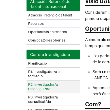
Visió UA
Atracció i Retenció de
Talent Internacional
Considerem la
Atracció i retenció de talent
primera etapa
Recursos
Oportuni
Oportunitats de recerca
Animem als nos
Convocatòries obertes
temps que ens
Carrera Investigadora
L’experiè
de la car
Planificació
Serà un r
R1. Investigador/a en
formació
i ANECA
R2. Investigador/a
Aquesta e
reconegut/da
però és i
R3. Investigador/a
consolidat/da
Com?