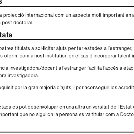
B
 projecció internacional com un aspecte molt important en
 post doctoral.
tats
tres titulats a sol·licitar ajuts per fer estades a l’estranger,
 oferim com a host institution en el cas d’incorporar talent i
ncia investigadora/docent a l’estranger facilita l’accés a eta
rera investigadora.
equisit per la gran majoria d’ajuts, i per aconseguir les acred
tapa es pot desenvolupar en una altra universitat de l’Estat
mportant que no sigui on la persona es va titular com a Doct