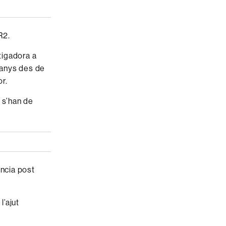
R2.
tigadora a
 anys des de
or.
 s’han de
ncia post
l’ajut