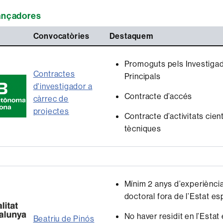
nançadores
Convocatòries
Destaquem
Promoguts pels Investiga
Contractes
Principals
d'investigador a
Contracte d’accés
càrrec de
projectes
Contracte d’activitats cient
tècniques
Mínim 2 anys d’experiènci
doctoral fora de l’Estat e
No haver residit en l’Estat
Beatriu de Pinós