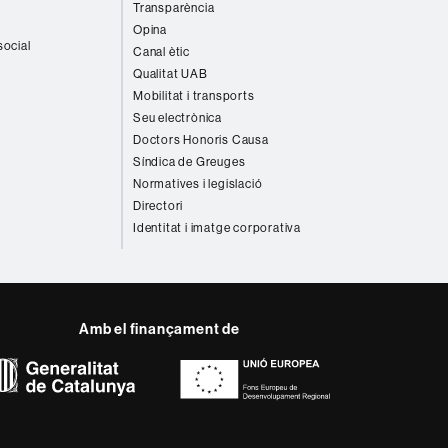
Transparència
Opina
social
Canal ètic
Qualitat UAB
Mobilitat i transports
Seu electrònica
Doctors Honoris Causa
Síndica de Greuges
Normatives i legislació
Directori
Identitat i imatge corporativa
Amb el finançament de