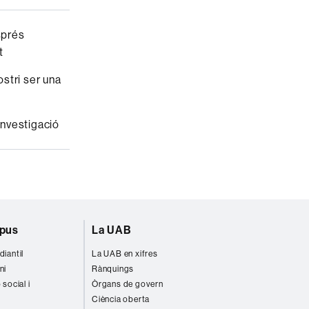
sprés
t
ostri ser una
investigació
mpus
La UAB
diantil
La UAB en xifres
ni
Rànquings
 social i
Òrgans de govern
Ciència oberta