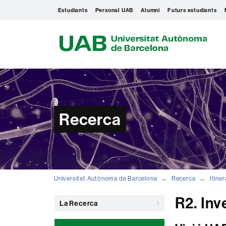
Estudiants
Personal UAB
Alumni
Futurs estudiants
U
A
B
Recerca
Universitat Autònoma de Barcelona
Recerca
Itiner
R2. Inv
La Recerca