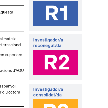
 aquesta
 al mateix
Investigador/a
nternacional.
reconegut/da
pes superiors
itacions d’AQU
 espanyol,
Investigador/a
or o Doctora
consolidat/da