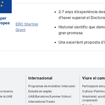
2-7 anys d’experiència de
d’haver superat el Doctora
ERC Starting
Historial científic que dem
Grant
gran promesa
Una excel·lent proposta d’
Internacional
Viure el ca
Programes de mobilitat i intercanvi
Participació estu
 de recerca
Estudis en anglès
Cultura i Patrimo
de la UAB
UAB Barcelona Summer School
Voluntariat, acció
cooperació
International Tracks