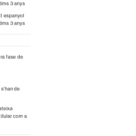
tims 3 anys
at espanyol
tims 3 anys
ra fase de
 s’han de
ateixa
titular com a