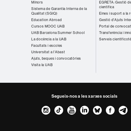
Mínors
EGRETA: Gestió de
científica
Sistema de Garantia Interna de la
Qualitat (SGIQ)
Eines i suport a la 
Education Abroad
Gestió d'Ajuts Inte
Cursos MOOC UAB
Portal de convocat
UAB Barcelona Summer School
Transferència i inn
La docència a la UAB
Serveis cientificot
Facultats i escoles
Universitat a l'Abast
Ajuts, beques i convocatòries
Visita la UAB
Segueix-nos a les xarxes socials
Instagram
TikTok
YouTube
LinkedIn
Bluesk
Fac
Sobre