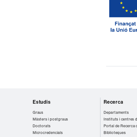
Mapa
Estudis
Recerca
web
Graus
Departaments
Màsters i postgraus
Instituts i centres
Doctorats
Portal de Recerca 
Microcredencials
Biblioteques