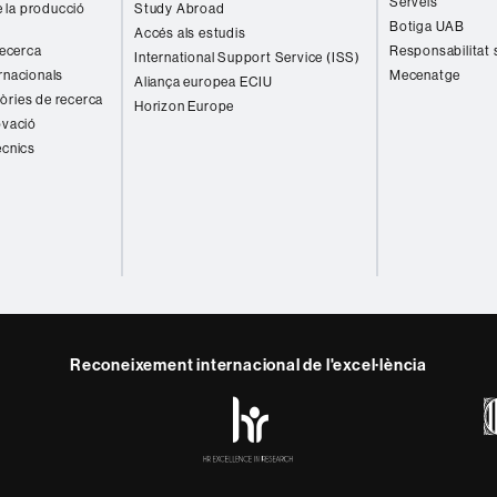
Serveis
 la producció
Study Abroad
Botiga UAB
Accés als estudis
recerca
Responsabilitat 
International Support Service (ISS)
rnacionals
Mecenatge
Aliança europea ECIU
òries de recerca
Horizon Europe
ovació
ècnics
Reconeixement internacional de l'excel·lència
HR
y
ebook
Telegram
Excellence
in
Research
-