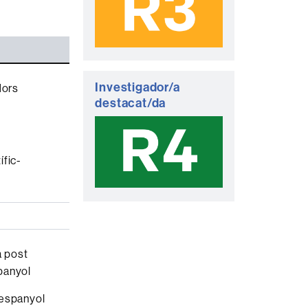
Investigador/a
dors
destacat/da
ífic-
a post
spanyol
 espanyol