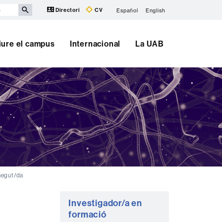
Directori
CV
Español
English
iure el campus
Internacional
La UAB
negut/da
Informació
Investigador/a en
complementària
formació