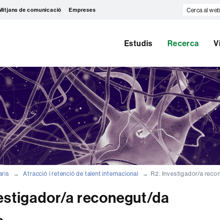
Cerca
Mitjans de comunicació
Empreses
al
web
Estudis
Recerca
V
aris
Atracció i retenció de talent internacional
R2. Investigador/a reco
estigador/a reconegut/da