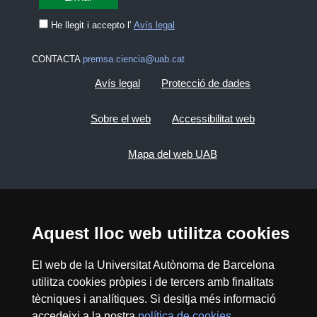
He llegit i accepto l'
Avís legal
CONTACTA
premsa.ciencia@uab.cat
Avís legal
Protecció de dades
Sobre el web
Accessibilitat web
Mapa del web UAB
2026 Divulga UAB - Creative Commons
Reconeixement - No Comercial (CC BY NC) -
ISSN: 2014-6388
Aquest lloc web utilitza cookies
El web de la Universitat Autònoma de Barcelona
utilitza cookies pròpies i de tercers amb finalitats
tècniques i analítiques. Si desitja més informació
accedeixi a la nostra
política de cookies
.