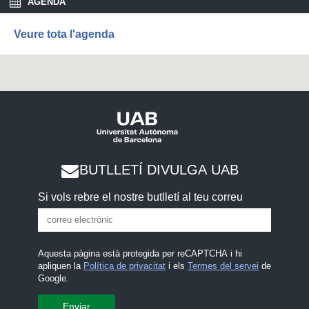
AGENDA
o
n
d
Veure tota l'agenda
s
BUTLLETÍ DIVULGA UAB
Si vols rebre el nostre butlletí al teu correu
Aquesta pàgina està protegida per reCAPTCHA i hi
apliquen la
Política de privacitat
i els
Termes del servei
de
Google.