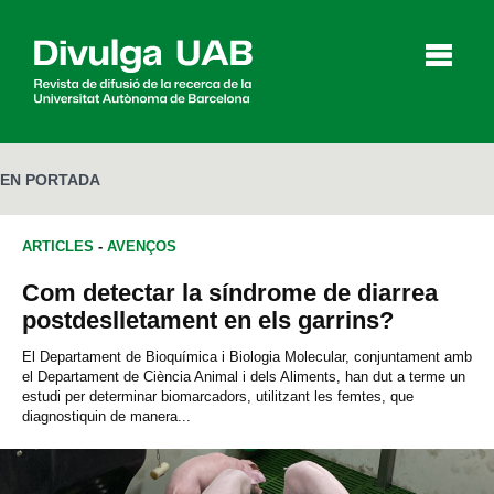
p
a
l
EN PORTADA
Articles
Entrevistes
Vídeos
ARTICLES
-
AVENÇOS
Com detectar la síndrome de diarrea
postdeslletament en els garrins?
Agenda
El Departament de Bioquímica i Biologia Molecular, conjuntament amb
el Departament de Ciència Animal i dels Aliments, han dut a terme un
estudi per determinar biomarcadors, utilitzant les femtes, que
diagnostiquin de manera...
English
Español
CERCAR