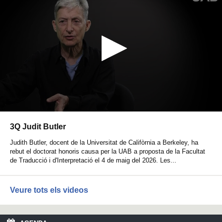
0
s
3Q Judit Butler
e
c
Judith Butler, docent de la Universitat de Califòrnia a Berkeley, ha
o
rebut el doctorat honoris causa per la UAB a proposta de la Facultat
n
de Traducció i d'Interpretació el 4 de maig del 2026. Les...
d
s
o
f
Veure tots els videos
0
s
e
c