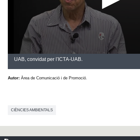
s
e
c
o
n
d
s
UAB, convidat per l'ICTA-UAB.
Autor:
Àrea de Comunicació i de Promoció.
CIÈNCIES AMBIENTALS