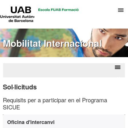
UAB
P
Universitat
Autònoma
p
de
d
Barcelona
el
Mobilitat Internacional
m
d
T
i
D
Despl
Sicue
H
la
Sol·licituds
naveg
Requisits per a participar en el Programa
SICUE
Informació
Contacte
Oficina d'intercanvi
complementària