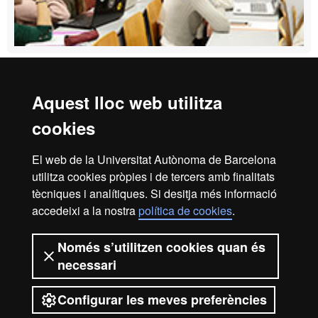
Aquest lloc web utilitza
Reconeixement internacional de l'excel·lència
cookies
HR
El web de la Universitat Autònoma de Barcelona
utilitza cookies pròpies i de tercers amb finalitats
Excell
tècniques i analítiques. Si desitja més informació
Inici
Avís legal
Política de privacitat
accedeixi a la nostra
política de cookies
.
Protecció de dades
Sobre el web
Només s’utilitzen cookies quan és
in
Som una universitat capdavantera que imparteix una
necessari
docència de qualitat, diversificada, multidisciplinària i
flexible, ajustada a les necessitats de la societat i adaptada
als nous models de l'Europa del coneixement. La UAB és
Configurar les meves preferències
reconeguda internacionalment per la qualitat i el caràcter