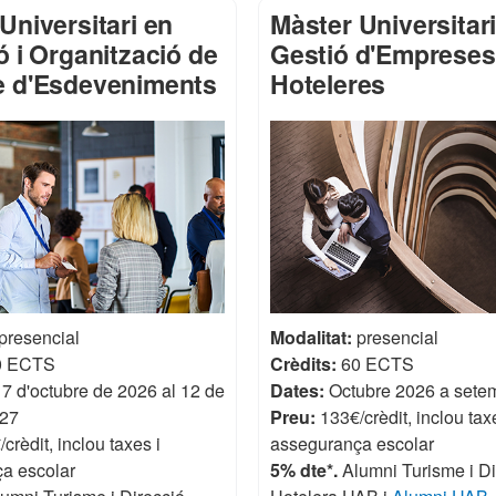
Universitari en
Màster Universitar
ó i Organització de
Gestió d'Empreses
e d'Esdeveniments
Hoteleres
presencial
Modalitat:
presencial
0 ECTS
Crèdits:
60 ECTS
7 d'octubre de 2026 al 12 de
Dates:
Octubre 2026 a sete
027
Preu:
133€/crèdit, inclou tax
crèdit, inclou taxes i
assegurança escolar
a escolar
5% dte*.
Alumni Turisme i Di