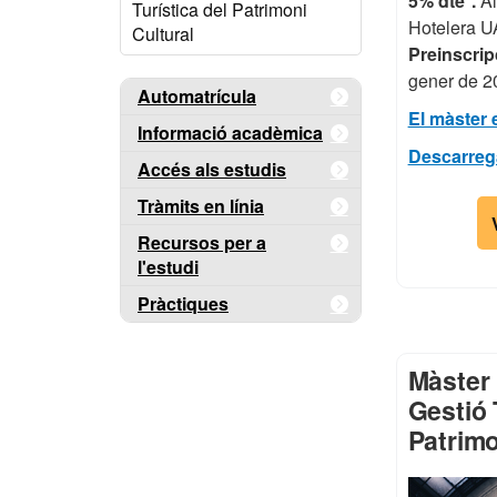
5% dte*.
Al
Turística del Patrimoni
Hotelera U
Cultural
Preinscrip
gener de 2
Automatrícula
El màster 
Informació acadèmica
Descarrega'
Accés als estudis
Tràmits en línia
Recursos per a
l'estudi
Pràctiques
Màster 
Gestió 
Patrimo