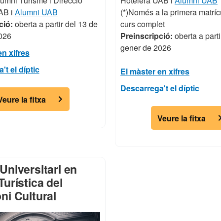
umni Turisme i Direcció
Hotelera UAB i
Alumni UAB
AB i
Alumni UAB
(*)Només a la primera matríc
ció:
oberta a partir del 13 de
curs complet
026
Preinscripció:
oberta a parti
gener de 2026
en xifres
t el díptic
El màster en xifres
Descarrega't el díptic
Veure la fitxa
Veure la fitxa
Universitari en
Turística del
ni Cultural