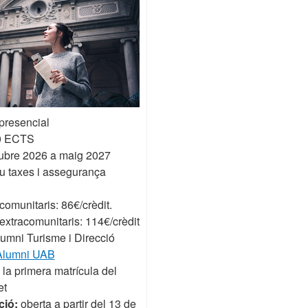
presencial
0 ECTS
ubre 2026 a maig 2027
ou taxes i assegurança
comunitaris: 86€/crèdit.
extracomunitaris: 114€/crèdit
umni Turisme i Direcció
Alumni UAB
la primera matrícula del
et
ció:
oberta a partir del 13 de