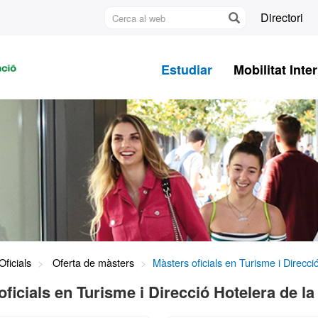
Cerca
Directori
al
U
web
A
Estudiar
Mobilitat Inte
B
ficials
Oferta de màsters
Màsters oficials en Turisme i Direcc
oficials en Turisme i Direcció Hotelera de l