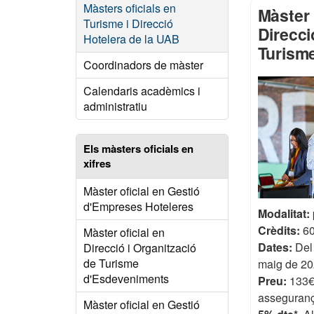
Màsters oficials en
Màster 
Turisme i Direcció
Direcci
Hotelera de la UAB
Turism
Coordinadors de màster
Calendaris acadèmics i
administratiu
Els màsters oficials en
xifres
Màster oficial en Gestió
d'Empreses Hoteleres
Modalitat:
Crèdits:
6
Màster oficial en
Dates:
Del 
Direcció i Organització
de Turisme
maig de 2
d'Esdeveniments
Preu:
133€/
asseguranç
Màster oficial en Gestió