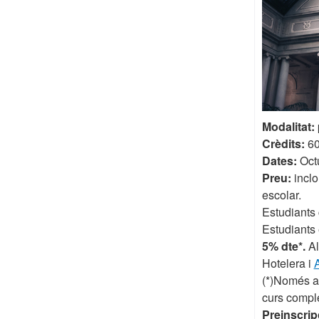
Modalitat:
Crèdits:
6
Dates:
Oct
Preu:
incl
escolar.
Estudiants 
Estudiants 
5% dte*.
Al
Hotelera i
(*)Només a 
curs compl
Preinscrip