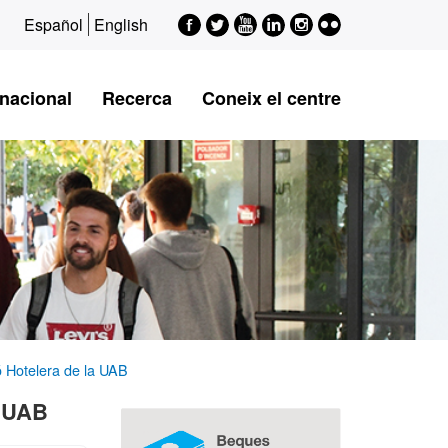
Facebook
Twitter
Youtube
LinkedIn
Instagram
Flickr
Español
English
rnacional
Recerca
Coneix el centre
ió Hotelera de la UAB
Informació
a UAB
complementària