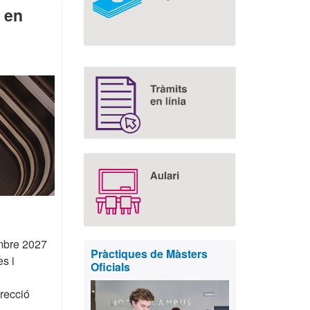
i en
mbre 2027
Pràctiques de Màsters
es i
Oficials
recció