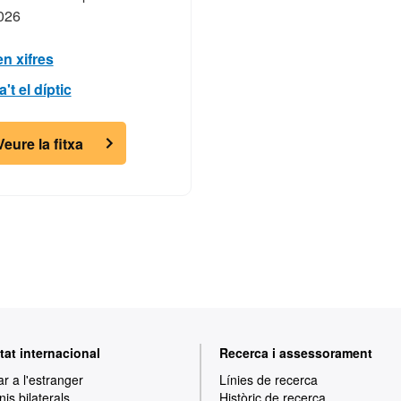
026
en xifres
t el díptic
Veure la fitxa
tat internacional
Recerca i assessorament
ar a l'estranger
Línies de recerca
is bilaterals
Històric de recerca