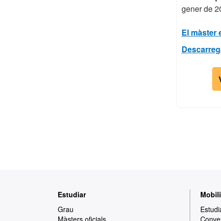
gener de 2
El màster 
Descarrega'
Mapa
Estudiar
Mobili
web
Grau
Estudi
Màsters oficials
Conven