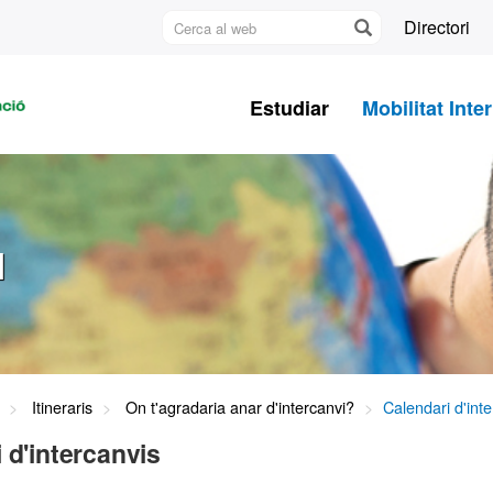
Cerca
Directori
al
U
web
A
Estudiar
Mobilitat Inte
B
l
Itineraris
On t'agradaria anar d'intercanvi?
Calendari d'int
 d'intercanvis