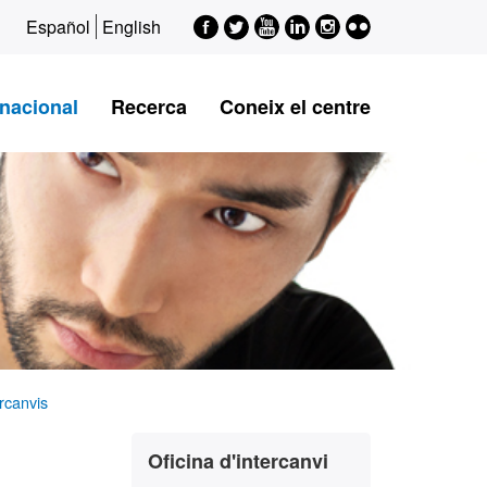
Facebook
Twitter
Youtube
LinkedIn
Instagram
Flickr
Español
English
rnacional
Recerca
Coneix el centre
ercanvis
Informació
Contacte
Oficina d'intercanvi
complementària