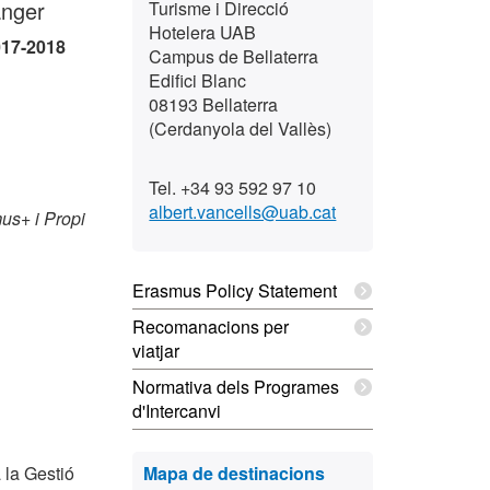
anger
Turisme i Direcció
Hotelera UAB
017-2018
Campus de Bellaterra
Edifici Blanc
08193 Bellaterra
(Cerdanyola del Vallès)
Tel. +34 93 592 97 10
albert.vancells@uab.cat
us+ i Propi
Erasmus Policy Statement
Recomanacions per
viatjar
Normativa dels Programes
d'Intercanvi
 la Gestió
Mapa de destinacions