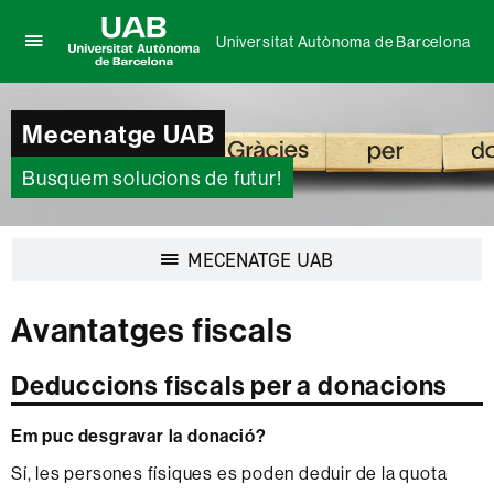
Universitat Autònoma de Barcelona
Prem
UAB
per
Universitat
desplegar
Autònoma
Mecenatge UAB
el
de
menú
Barcelona
de
Busquem solucions de futur!
Universitat
Autònoma
de
Desplegar
MECENATGE UAB
Barcelona
la
navegació
Avantatges fiscals
Deduccions fiscals per a donacions
Em puc desgravar la donació?
Sí, les persones físiques es poden deduir de la quota