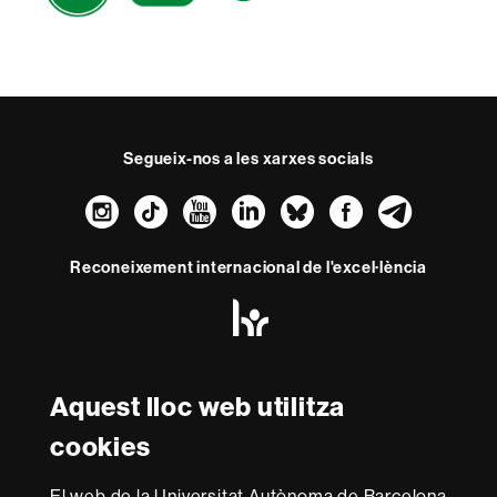
Segueix-nos a les xarxes socials
Instagram
TikTok
YouTube
LinkedIn
Bluesky
Faceboo
Teleg
Reconeixement internacional de l'excel·lència
HR
Excellence
in
Research
Amb el finançament de
-
Aquest lloc web utilitza
Euraxess
cookies
Sobre
El web de la Universitat Autònoma de Barcelona