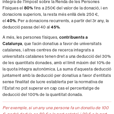
íntegra de l'Impost sobre la Renda de les Persones
Físiques el
80%
fins a 250€ del valor de la donació, i en
donacions superiors, la resta més enllà dels 250 €,
el
40%
. Per a donacions recurrents, a partir del 3r any, la
deducció passa del 40 al
45%
.
A més, les persones físiques,
contribuents a
Catalunya
, que facin donatius a favor de universitats
catalanes, i altres centres de recerca integrats a
universitats catalanes tenen dret a una deducció del 30%
de les quantitats donades, amb el límit màxim del 10% de
la quota íntegra autonòmica. La suma d'aquesta deducció
juntament amb la deducció per donatius a favor d'entitats
sense finalitat de lucre establerta per la normativa de
l'Estat no pot superar en cap cas el percentatge de
deducció del 100% de la quantitat donada.
Per exemple, si un any una persona fa un donatiu de 100
€, podrà deduir-se 80 € a la part estatal, i 20 € a la part