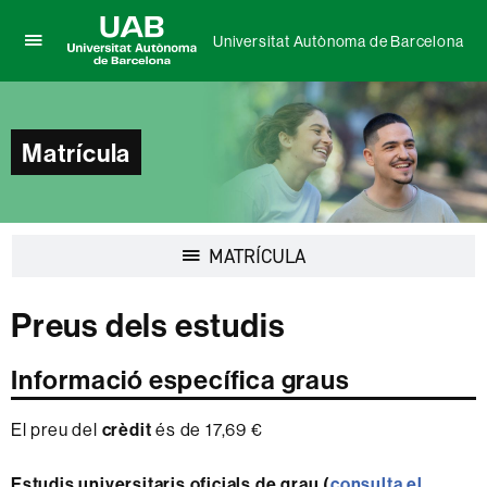
Universitat Autònoma de Barcelona
Prem
UAB
per
Universitat
desplegar
Autònoma
el
de
Matrícula
menú
Barcelona
de
Universitat
Autònoma
de
Desplegar
MATRÍCULA
Barcelona
la
navegació
Preus dels estudis
Informació específica graus
El preu del
crèdit
és de 17,69 €
Estudis universitaris oficials de grau (
consulta el