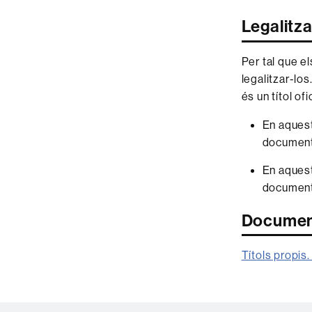
Legalitza
Per tal que e
legalitzar-lo
és un títol ofi
En aques
document 
En aques
document 
Document
Títols propis. 