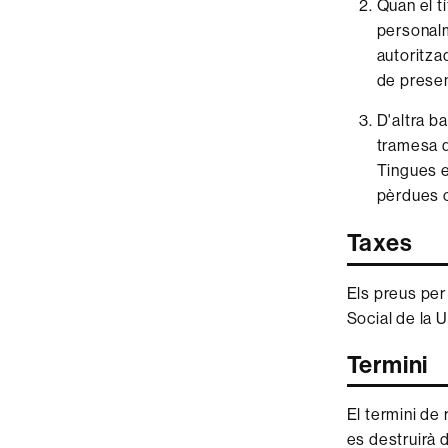
Quan el tí
personalm
autoritza
de presen
D'altra ba
tramesa de
Tingues e
pèrdues o
Taxes
Els preus per
Social de la 
Termini
El termini de 
es destruirà 