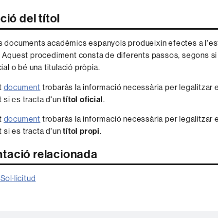
ció del títol
ls documents acadèmics espanyols produeixin efectes a l'es
s. Aquest procediment consta de diferents passos, segons s
cial o bé una titulació pròpia.
t
document
trobaràs la informació necessària per legalitzar e
si es tracta d'un
títol oficial
.
t
document
trobaràs la informació necessària per legalitzar e
si es tracta d'un
títol propi
.
ació relacionada
Sol·licitud