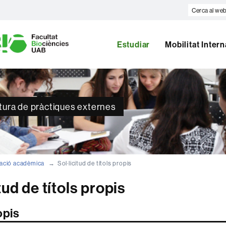
Cerca
al
U
web
A
Estudiar
Mobilitat Inter
B
atura de pràctiques externes
ació acadèmica
Sol·licitud de títols propis
tud de títols propis
opis