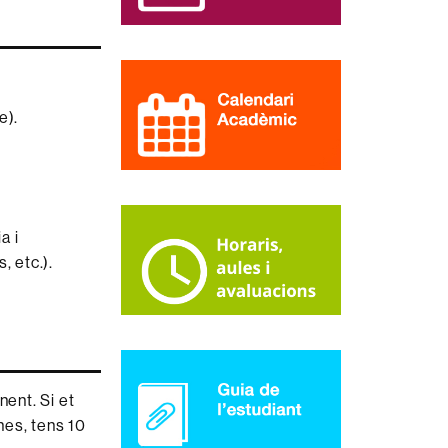
e).
a i
, etc.).
nent. Si et
nes, tens 10