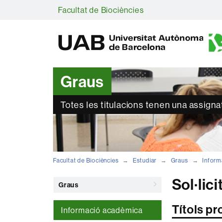
Facultat de Biociències
Graus
Totes les titulacions tenen una assign
Facultat de Biociències
Estudiar
Graus
Inform
Sol·lici
Graus
Títols pr
Informació acadèmica