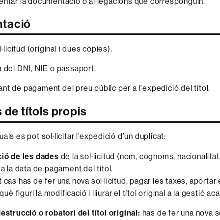
entar la documentació o al·legacions que corresponguin.
tació
l·licitud (original i dues còpies).
 del DNI, NIE o passaport.
t de pagament del preu públic per a l'expedició del títol.
 de títols propis
als es pot sol·licitar l’expedició d’un duplicat:
ció de les dades
de la sol·licitud (nom, cognoms, nacionalitat,
 a la data de pagament del títol.
 cas has de fer una nova sol·licitud, pagar les taxes, aporta
 què figuri la modificació i lliurar el títol original a la gestió a
estrucció o robatori del títol original:
has de fer una nova so