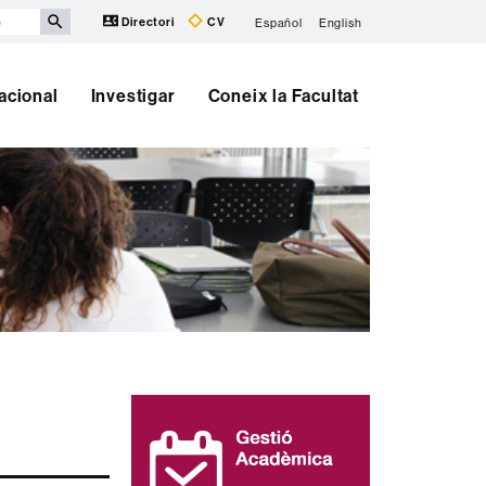
Directori
CV
Español
English
nacional
Investigar
Coneix la Facultat
Informació
complementària