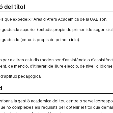
 del títol
opis que expedeix l'Àrea d'Afers Acadèmics de la UAB són:
 graduada superior (estudis propis de primer i de segon cicl
 graduada (estudis propis de primer cicle).
ts per a altres estudis (poden ser d'assistència o d'assistènci
nt, de menció, d'itinerari de lliure elecció, de nivell d'idiomes
t d'aptitud pedagògica.
d
arribar a la gestió acadèmica del teu centre o servei correspo
e no compleixes els requisits per obtenir el títol que dema