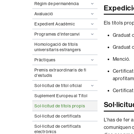
Règim de permanència
Expedició
Avaluació
Els títols pr
Expedient Acadèmic
Programes d'intercanvi
Graduat o
Homologació de títols
Graduat o
universitaris estrangers
Menció.
Pràctiques
Premis extraordinaris de fi
Certifica
d'estudis
aprofitame
Sol·licitud de títol oficial
Certifica
Suplement Europeu al Títol
Sol·licitu
Sol·licitud de títols propis
Sol·licitud de certificats
L'has de fer 
Sol·licitud de certificats
comuniquen qu
electrònics