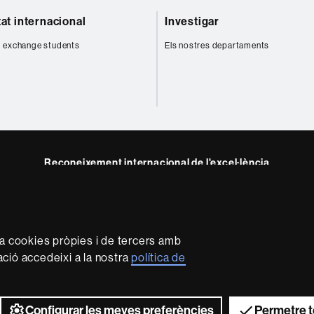
tat internacional
Investigar
 exchange students
Els nostres departaments
Reconeixement internacional de l'excel·lència
HR
m
Excellence
in
Research
za cookies pròpies i de tercers amb
-
mació accedeixi a la nostra
política de
Euraxess
rotecció de dades
Sobre el web
Accessibilitat web
Mapa 
2026 Universitat Autònoma de Barcelona
Configurar les meves preferències
Permetre t