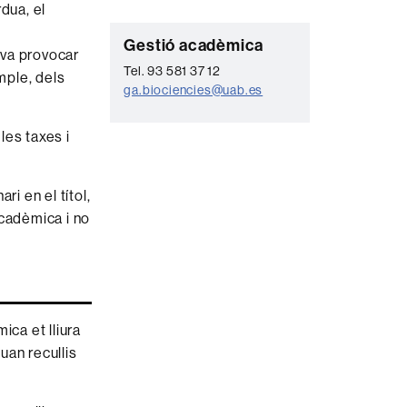
dua, el
C
Gestió acadèmica
 va provocar
o
Tel. 93 581 37 12
mple, dels
ga.biociencies@uab.es
n
t
les taxes i
a
c
i en el títol,
t
 acadèmica i no
e
ica et lliura
uan recullis