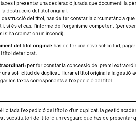
 taxes i presentar una declaració jurada que documenti la pèr
 la destrucció del títol original.
 destrucció del títol, has de fer constar la circumstància que
t i, si és el cas, l'informe de l'organisme competent (per exe
i s'ha cremat en un incendi).
ment del títol original:
has de fer una nova sol·licitud, pagar 
l títol deteriorat.
raordinari:
per fer constar la concessió del premi extraordinar
 una sol·licitud de duplicat, lliurar el títol original a la gestió
gar les taxes corresponents a l'expedició del títol.
·licitada l'expedició del títol o d'un duplicat, la gestió acadèm
cat substitutori del títol o un resguard que has de presentar q