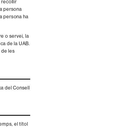
 recollir
na persona
ta persona ha
re o servei, la
fica de la UAB.
 de les
ca del Consell
emps, el títol