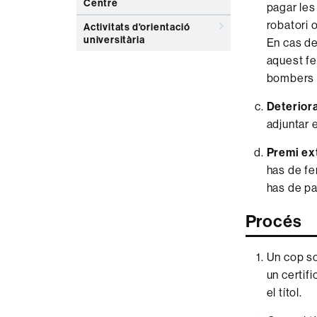
Centre
pagar les
robatori o
Activitats d'orientació
universitària
En cas de
aquest fe
bombers s
Deteriora
adjuntar e
Premi ext
has de fer
has de pa
Procés
Un cop sol
un certifi
el títol.