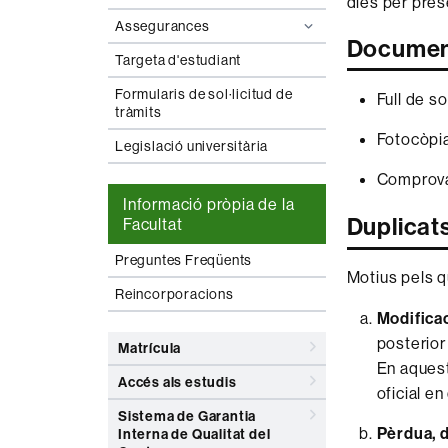
dies per pres
Assegurances
Documen
Targeta d'estudiant
Formularis de sol·licitud de
Full de so
tràmits
Fotocòpia
Legislació universitària
Comprovan
Informació pròpia de la
Duplicats
Facultat
Preguntes Freqüents
Motius pels qu
Reincorporacions
Modifica
posterior
Matrícula
En aquest
Accés als estudis
oficial en
Sistema de Garantia
Pèrdua, d
Interna de Qualitat del