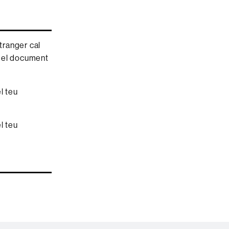
tranger cal
i el document
l teu
l teu