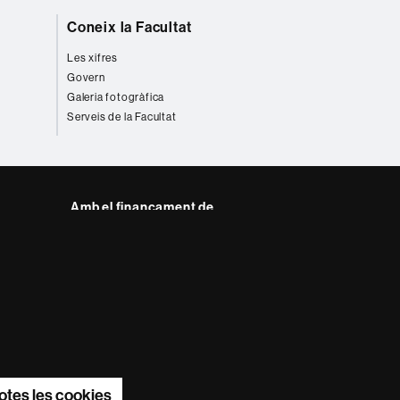
Coneix la Facultat
Les xifres
Govern
Galeria fotogràfica
Serveis de la Facultat
Amb el finançament de
del web UAB
otes les cookies