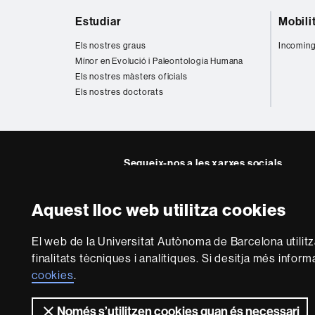
Mapa
Estudiar
Mobili
web
Els nostres graus
Incoming
Mínor en Evolució i Paleontologia Humana
Els nostres màsters oficials
Els nostres doctorats
Segueix-nos a les xarxes socials
Twitter
Instagra
Aquest lloc web utilitza cookies
Sobre
El web de la Universitat Autònoma de Barcelona utilit
aquest
finalitats tècniques i analítiques. Si desitja més infor
web
Avís legal
P
cookies
.
Només s’utilitzen cookies quan és necessari