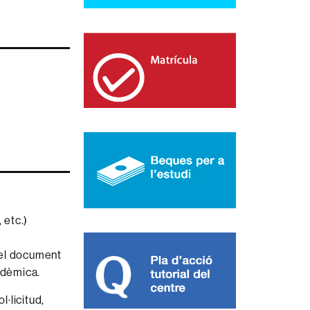
 etc.)
r el document
cadèmica.
l·licitud,