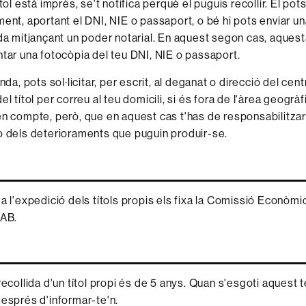
tol està imprès, se't notifica perquè el puguis recollir. El pots
ent, aportant el DNI, NIE o passaport, o bé hi pots enviar u
da mitjançant un poder notarial. En aquest segon cas, aques
tar una fotocòpia del teu DNI, NIE o passaport.
nda, pots sol·licitar, per escrit, al deganat o direcció del cent
l títol per correu al teu domicili, si és fora de l'àrea geogrà
n compte, però, que en aquest cas t'has de responsabilitzar
 dels deterioraments que puguin produir-se.
 a l'expedició dels títols propis els fixa la Comissió Econòmi
UAB.
recollida d'un títol propi és de 5 anys. Quan s'esgoti aquest t
després d'informar-te'n.