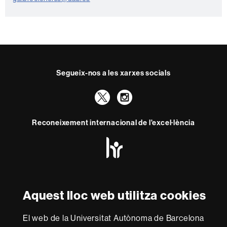
n
t
a
c
t
Segueix-nos a les xarxes socials
e
Twitter
Instagram
Reconeixement internacional de l'excel·lència
HR
Excellence
in
Research
-
Amb el finançament de
Euraxess
Aquest lloc web utilitza cookies
El web de la Universitat Autònoma de Barcelona
Sobre