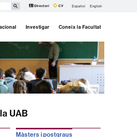
Directori
CV
Español
English
nacional
Investigar
Coneix la Facultat
 la UAB
Màsters i postgraus