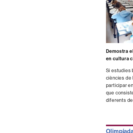
Demostra e
en cultura c
Si estudies b
ciències de 
participar en
que consist
diferents de 
Olimpíad