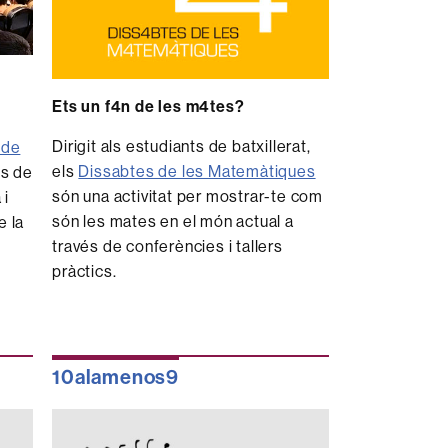
Ets un f4n de les m4tes?
Dirigit als estudiants de batxillerat,
 de
els
Dissabtes de les Matemàtiques
es de
són una activitat per mostrar-te com
 i
són les mates en el món actual a
e la
través de conferències i tallers
pràctics.
10alamenos9