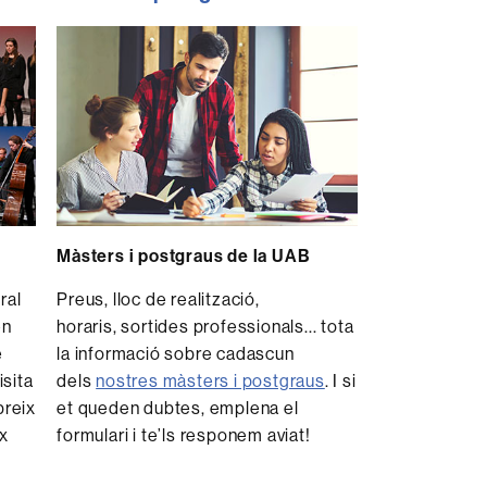
Màsters i postgraus de la UAB
ral
Preus, lloc de realització,
n
horaris, sortides professionals... tota
e
la informació sobre cadascun
sita
dels
nostres màsters i postgraus
. I si
breix
et queden dubtes, emplena el
ix
formulari i te’ls responem aviat!