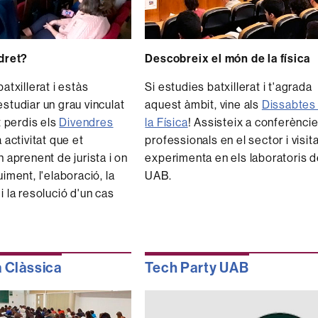
 dret?
Descobreix el món de la física
atxillerat i estàs
Si estudies batxillerat i t'agrada
studiar un grau vinculat
aquest àmbit, vine als
Dissabtes
t perdis els
Divendres
la Física
! Assisteix a conferènci
a activitat que et
professionals en el sector i visita
n aprenent de jurista i on
experimenta en els laboratoris d
iment, l'elaboració, la
UAB.
i la resolució d'un cas
 Clàssica
Tech Party UAB