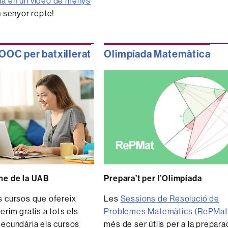
a en un vídeo de menys
n senyor repte!
OC per batxillerat
Olimpíada Matemàtica
ne de la UAB
Prepara’t per l’Olimpíada
s cursos que ofereix
Les
Sessions de Resolució de
ferim gratis a tots els
Problemes Matemàtics (RePMat
secundària els cursos
més de ser útils per a la prepara