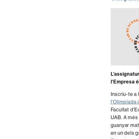
L'assignatu
l'Empresa é
Inscriu-te a 
l'Olimpíada
Facultat d'
UAB. A més 
guanyar matr
en un dels g