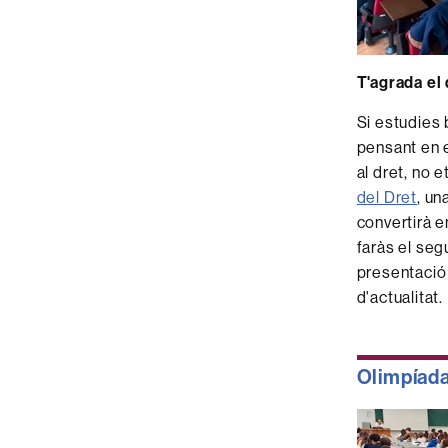
T'agrada el
Si estudies b
pensant en e
al dret, no e
del Dret
, un
convertirà e
faràs el segu
presentació 
d'actualitat.
Olimpíada