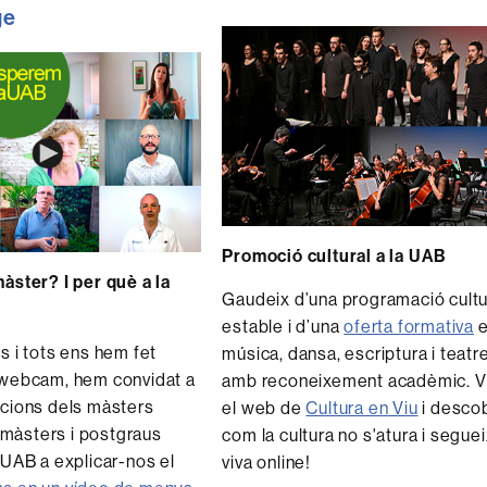
ge
Promoció cultural a la UAB
àster? I per què a la
Gaudeix d’una programació cultu
estable i d’una
oferta formativa
e
s i tots ens hem fet
música, dansa, escriptura i teatr
 webcam, hem convidat a
amb reconeixement acadèmic. Vi
acions dels màsters
el web de
Cultura en Viu
i desco
ls màsters i postgraus
com la cultura no s'atura i segue
 UAB a explicar-nos el
viva online!