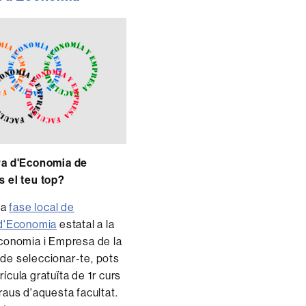
ra d'Economia de
s el teu top?
la
fase local de
 d'Economia
estatal a la
Economia i Empresa de la
de seleccionar-te, pots
ícula gratuïta de 1r curs
raus d'aquesta facultat.