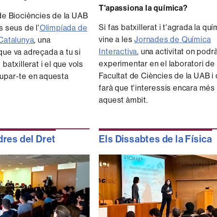
T'apassiona la química?
de Biociències de la UAB
Si fas batxillerat i t'agrada la quí
s seus de l'
Olimpíada de
vine a les
Jornades de Química
 Catalunya
, una
Interactiva
, una activitat on podr
ue va adreçada a tu si
experimentar en el laboratori de 
batxillerat i el que vols
Facultat de Ciències de la UAB i
upar-te en aquesta
farà que t'interessis encara més
aquest àmbit.
dres del Dret
Els Dissabtes de la Física