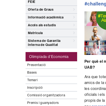
FEiE
#challen
Oferta de Graus
Informació acadèmica
Accés als estudis
Matrícula
Sistema de Garantia
Interna de Qualitat
Olimpíada d'Economia
Per què el m
Presentació
UAB?
Bases
Ara que tote
Temari
amics de la
Inscripció
les coordin
oficials i e
Comissió organitzadora
propis de la
Premis i guanyadors