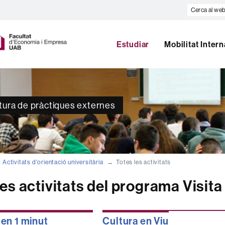
Cerca
al
U
web
A
B
Estudiar
Mobilitat Inter
atura de pràctiques externes
Activitats d'orientació universitària
Totes les activitats
les activitats del programa Visita
 en 1 minut
Cultura en Viu