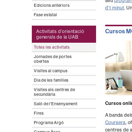
seu
program
Edicions anteriors
d’1 minut
. U
Fase estatal
Cursos MO
Activitats d'orientació
generals de la UAB
Totes les activitats
Jornades de portes
obertes
Visites al campus
Dia de les famílies
Visites als centres de
secundària
Cursos onli
Saló de l'Ensenyament
Fires
A banda del
Coursera
, o
Programa Argó
centres de 