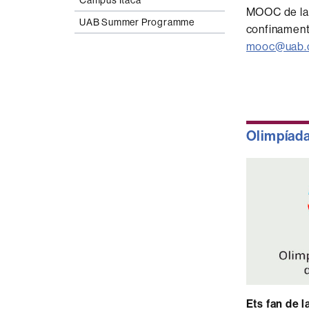
Campus Ítaca
MOOC de la 
UAB Summer Programme
confinament
mooc@uab.
Olimpíada
Ets fan de l