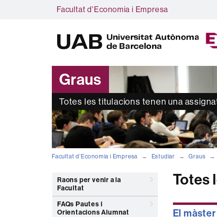
Facultat d'Economia i Empresa
Graus
Totes les titulacions tenen una assign
Facultat d'Economia i Empresa
Estudiar
Graus
Totes 
Raons per venir a la
Facultat
FAQs Pautes i
El màster
Orientacions Alumnat