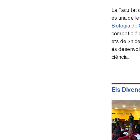
La Facultat 
és una de le
Biologia de
competició q
ets de 2n de 
és desenvol
ciència.
Els Diven