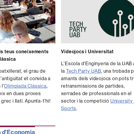
ls teus coneixements
Videojocs i Universitat
làssica
L'Escola d'Enginyeria de la UAB 
atxillerat, el grau de
la
Tech Party UAB
, una trobada 
l'antiguitat et convida a
amants dels videojocs on pots t
 l'
Olimpíada Clàssica
,
retransmissions de partides,
eix en dues proves
xerrades de professionals en el
grec i llatí. Apunta-t'hi!
sector i la competició
University
Sports
.
a d'Economia