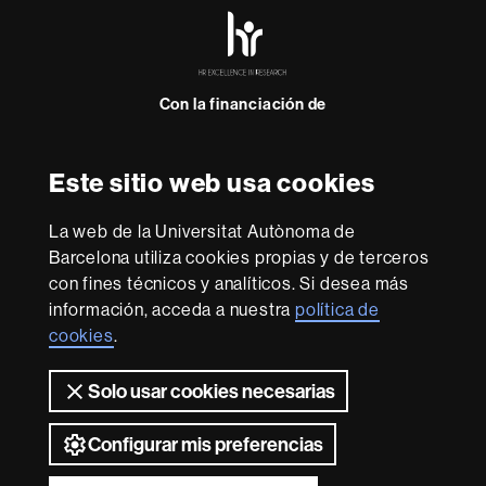
HR
Excellence
in
Research
Con la financiación de
-
Euraxess
Este sitio web usa cookies
Sobre
esta
La web de la Universitat Autònoma de
web
Aviso legal
Protección de datos
Sobre el
Barcelona utiliza cookies propias y de terceros
con fines técnicos y analíticos. Si desea más
web
Accesibilidad web
Mapa del web UAB
información, acceda a nuestra
política de
Somos una universidad líder que imparte una docencia
cookies
.
de calidad, diversificada, multidisciplinaria y flexible,
adecuada a las necesidades de la sociedad y adaptada a
Solo usar cookies necesarias
los nuevos modelos de la Europa del conocimiento. La
UAB es reconocida internacionalmente por la calidad y el
carácter innovador de su investigación.
Configurar mis preferencias
2026 Universitat Autònoma de Barcelona