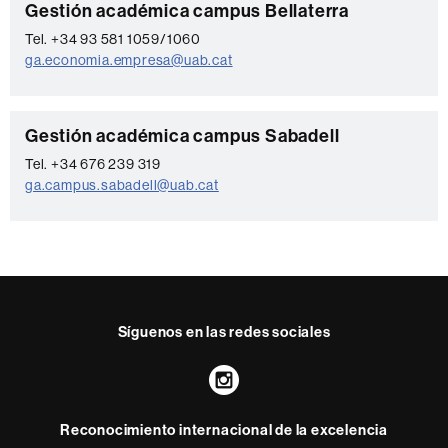
C
Gestión académica campus Bellaterra
o
Tel. +34 93 581 1059/1060
ga.economia.empresa@uab.cat
n
t
a
C
Gestión académica campus Sabadell
c
o
Tel. +34 676 239 319
t
ga.campus.sabadell@uab.cat
n
o
t
a
c
t
Síguenos en las redes sociales
o
Instagram
Reconocimiento internacional de la excelencia