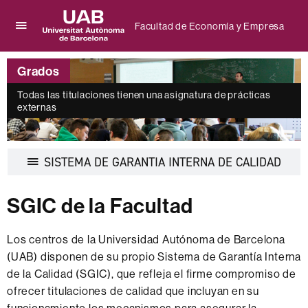
Facultad de Economía y Empresa
Clica
UAB
aquí
Universitat
para
Grados
Autònoma
desplegar
de
el
Todas las titulaciones tienen una asignatura de prácticas
Barcelona
externas
menú
de
Facultad
de
Despl
SISTEMA DE GARANTIA INTERNA DE CALIDAD
Economía
la
y
naveg
Empresa
SGIC de la Facultad
Los centros de la Universidad Autónoma de Barcelona
(UAB) disponen de su propio Sistema de Garantía Interna
de la Calidad (SGIC), que refleja el firme compromiso de
ofrecer titulaciones de calidad que incluyan en su