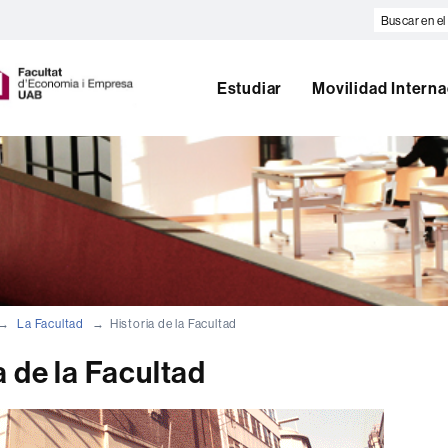
Buscar
en
U
el
A
web
Estudiar
Movilidad Interna
B
La Facultad
Historia de la Facultad
a de la Facultad