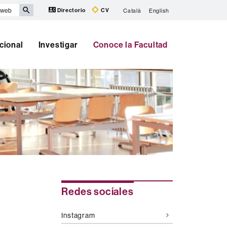
Directorio
CV
Català
English
cional
Investigar
Conoce la Facultad
Información
Redes sociales
complementaria
Instagram