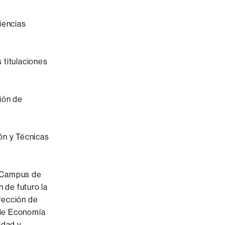
iencias
 titulaciones
ción de
ión y Técnicas
l Campus de
 de futuro la
rección de
 de Economía
idad y