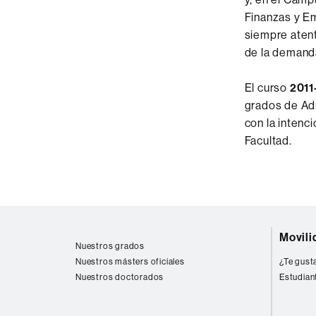
Finanzas y Em
siempre atent
de la demanda
El curso
2011
grados de Ad
con la intenc
Facultad.
Mapa
Movili
web
Nuestros grados
Nuestros másters oficiales
¿Te gusta
Nuestros doctorados
Estudian