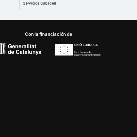
Servicios Sabadell
Con la financiación de
 del web UAB
disciplinaria y flexible,
 de la Europa del
cter innovador de su