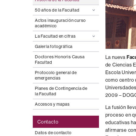
50 años de la Facultad
Actos inauguración curso
académico
La Facultad en cifras
Galería fotográfica
Doctores Honoris Causa
La nueva
Fac
Facultad
de Ciencias 
Escola Univer
Protocolo general de
emergencias
como centro ú
Universdades 
Planes de Contingencia de
la Facultad
2009 – DOGC 
Accesos y mapas
La fusión lle
proceso en qu
Contacto
educativas ha
afirmarse co
Datos de contacto