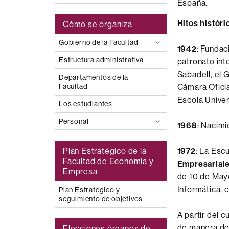
España.
Hitos históri
Cómo se organiza
Gobierno de la Facultad
1942
: Fundac
Estructura administrativa
patronato int
Sabadell, el G
Departamentos de la
Facultad
Cámara Oficia
Escola Univer
Los estudiantes
Personal
1968
: Nacimi
Plan Estratégico de la
1972
: La Esc
Facultad de Economía y
Empresarial
Empresa
de 10 de Mayo
Informática, 
Plan Estratégico y
seguimiento de objetivos
A partir del 
de manera def
Elecciones órganos de