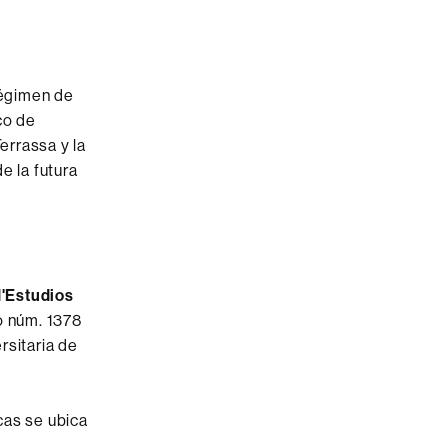
régimen de
co de
errassa y la
e la futura
d'Estudios
o núm. 1378
rsitaria de
cas se ubica