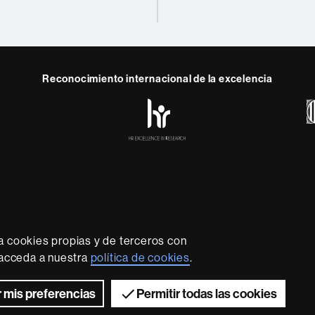
Reconocimiento internacional de la excelencia
HR
Excellence
in
Research
-
Euraxess
rotección de datos
Sobre el web
Accesibilidad web
Mapa
der que imparte una docencia de calidad, diversificada, multi
ecesidades de la sociedad y adaptada a los nuevos modelos
a cookies propias y de terceros con
B es reconocida internacionalmente por la calidad y el cará
, acceda a nuestra
política de cookies
.
investigación.
2026 Universitat Autònoma de Barcelona
 mis preferencias
Permitir todas las cookies