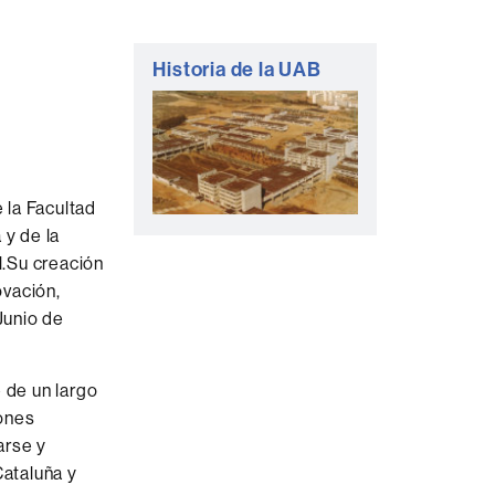
Historia de la UAB
e la Facultad
y de la
l.Su creación
ovación,
Junio de
 de un largo
iones
arse y
ataluña y