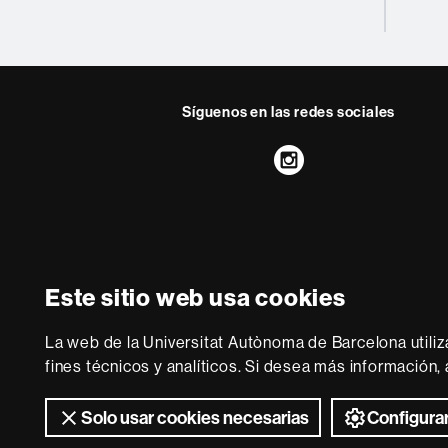
Síguenos en las redes sociales
Instagram
Sobre
esta
web
Aviso legal
P
Este sitio web usa cookies
Somos una universidad lí
adecuada a las n
La web de la Universitat Autònoma de Barcelona utiliz
conocimiento. La UA
fines técnicos y analíticos. Si desea más información
Solo usar cookies necesarias
Configurar