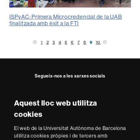
ISPyAC: Primera Microcredencial de la UAB
finalitzada amb èxit a la FTI
1
2
3
4
5
6
7
8
9
10
Segueix-nos a les xarxes socials
Twitter
Facebook
Instagram
Youtube
Aquest lloc web utilitza
Reconeixement internacional de l'excel·lència
cookies
HR
Excellence
El web de la Universitat Autònoma de Barcelona
in
Research
utilitza cookies pròpies i de tercers amb