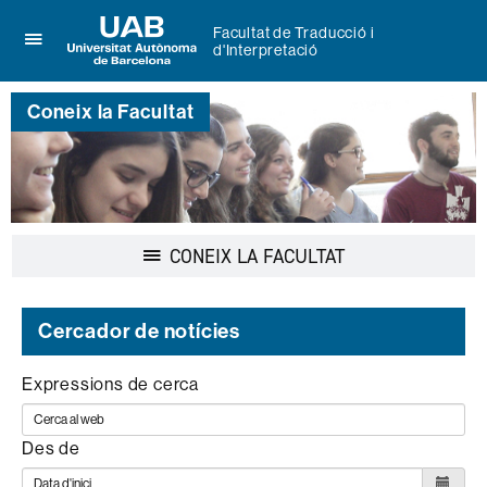
Facultat de Traducció i
d'Interpretació
Prem
UAB
per
Universitat
desplegar
Coneix la Facultat
Autònoma
el
de
menú
Barcelona
de
Facultat
de
Traducció
i
Desplegar
CONEIX LA FACULTAT
d'Interpretació
la
navegació
Cercador de notícies
Expressions de cerca
Des de