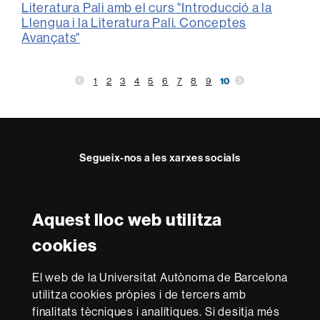
Literatura Pali amb el curs "Introducció a la
Llengua i la Literatura Pali. Conceptes
Avançats"
1
2
3
4
5
6
7
8
9
10
Segueix-nos a les xarxes socials
Twitter
Facebook
Instagram
Youtube
Aquest lloc web utilitza
Reconeixement internacional de l'excel·lència
cookies
HR
Excellence
El web de la Universitat Autònoma de Barcelona
in
utilitza cookies pròpies i de tercers amb
Research
-
Amb el finançament de
finalitats tècniques i analítiques. Si desitja més