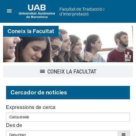
Facultat de Traducció i
d'Interpretació
Prem
UAB
per
Universitat
desplegar
Coneix la Facultat
Autònoma
el
de
menú
Barcelona
de
Facultat
de
Traducció
i
Desplegar
CONEIX LA FACULTAT
d'Interpretació
la
navegació
Cercador de notícies
Expressions de cerca
Des de