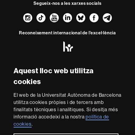
Segueix-nos a les xarxes socials
Instagram
TikTok
YouTube
LinkedIn
Bluesky
Faceboo
Teleg
Reconeixement internacional de l'excel·lència
HR
Excellence
in
Research
Amb el finançament de
-
Aquest lloc web utilitza
Euraxess
cookies
Sobre
El web de la Universitat Autònoma de Barcelona
aquest
utilitza cookies pròpies i de tercers amb
web
Avís legal
Protecció de dades
Sobre el
finalitats tècniques i analítiques. Si desitja més
informació accedeixi a la nostra
política de
web
Accessibilitat web
Mapa del web UAB
cookies
.
Som una universitat capdavantera que imparteix una