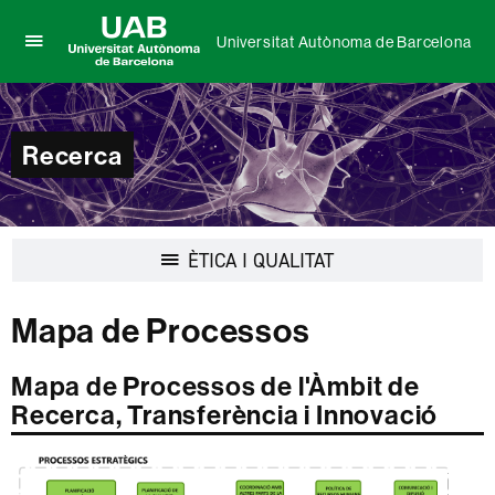
Universitat Autònoma de Barcelona
Prem
UAB
per
Universitat
desplegar
Autònoma
el
de
Recerca
menú
Barcelona
de
Universitat
Autònoma
de
Desplegar
ÈTICA I QUALITAT
Barcelona
la
navegació
Mapa de Processos
Mapa de Processos de l'Àmbit de
Recerca, Transferència i Innovació