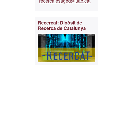
recerca.esaged@uab.cat
Recercat: Dipòsit de
Recerca de Catalunya