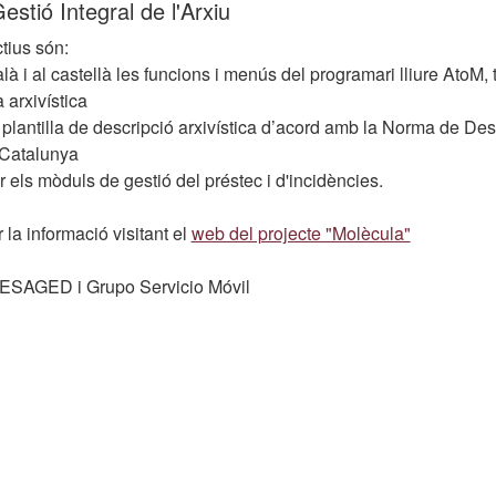
estió Integral de l'Arxiu
tius són:
talà i al castellà les funcions i menús del programari lliure AtoM, 
a arxivística
 plantilla de descripció arxivística d’acord amb la Norma de Des
 Catalunya
 els mòduls de gestió del préstec i d'incidències.
la informació visitant el
web del projecte "Molècula"
ESAGED i Grupo Servicio Móvil