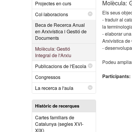
Molècula: G
Projectes en curs
Els seus objec
Col·laboracions
- traduir al ca
Beca de Recerca Anual
la terminologi
en Arxivística i Gestió de
- elaborar una
Documents
Arxivística de
- desenvolupar
Molècula: Gestió
Integral de l'Arxiu
Podeu ampliar 
Publicacions de l'Escola
Participants:
Congressos
La recerca a l'aula
Històric de recerques
Cartes familiars de
Catalunya (segles XVI-
XIX)