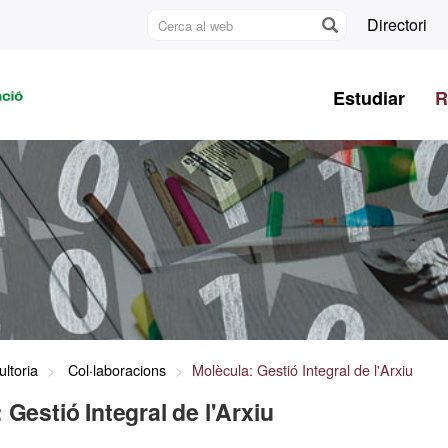
Cerca
Directori
al
U
web
A
Estudiar
R
B
ltoria
Col·laboracions
Molècula: Gestió Integral de l'Arxiu
 Gestió Integral de l'Arxiu