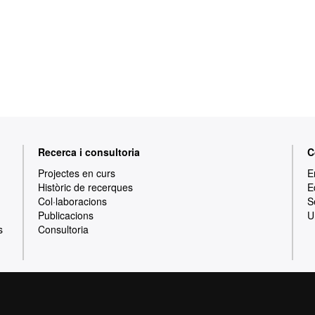
Recerca i consultoria
C
Projectes en curs
E
Històric de recerques
E
Col·laboracions
S
Publicacions
U
s
Consultoria