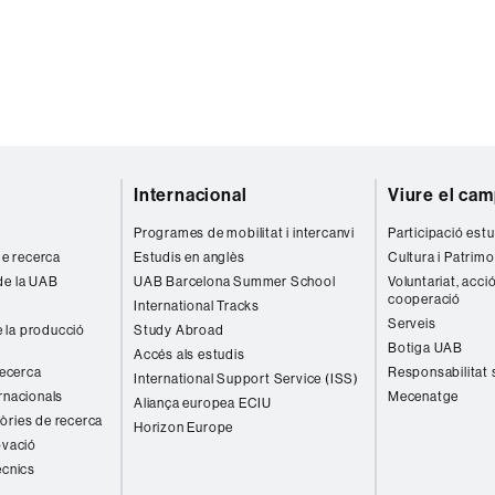
Internacional
Viure el ca
Programes de mobilitat i intercanvi
Participació estu
 de recerca
Estudis en anglès
Cultura i Patrimo
de la UAB
UAB Barcelona Summer School
Voluntariat, acció
cooperació
International Tracks
Serveis
 la producció
Study Abroad
Botiga UAB
Accés als estudis
recerca
Responsabilitat 
International Support Service (ISS)
rnacionals
Mecenatge
Aliança europea ECIU
òries de recerca
Horizon Europe
ovació
ècnics