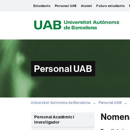
Estudiants
Personal UAB
Alumni
Futurs estudiants
U
A
B
Personal UAB
Universitat Autònoma de Barcelona
Personal UAB
Nomena
Personal Acadèmic i
Investigador