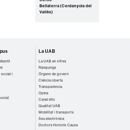
Bellaterra (Cerdanyola del
Vallès)
mpus
La UAB
diantil
La UAB en xifres
ni
Rànquings
 social i
Òrgans de govern
Ciència oberta
Transparència
Opina
social
Canal ètic
Qualitat UAB
Mobilitat i transports
Seu electrònica
Doctors Honoris Causa