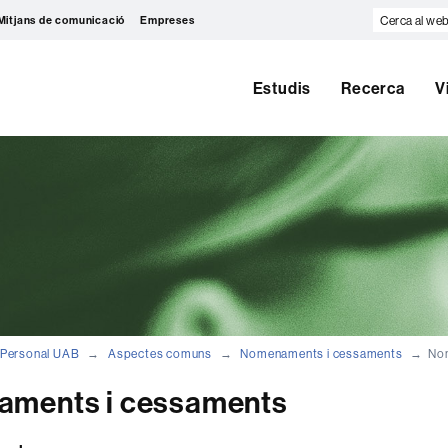
Cerca
Mitjans de comunicació
Empreses
al
web
Estudis
Recerca
V
Personal UAB
Aspectes comuns
Nomenaments i cessaments
No
ments i cessaments