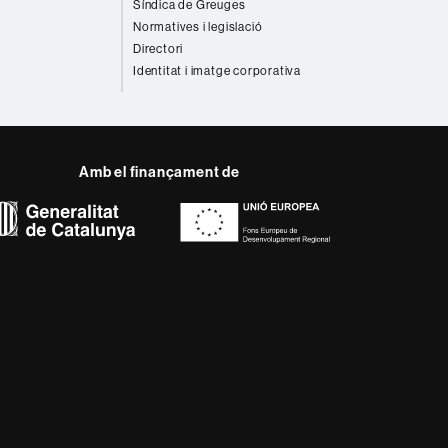
Síndica de Greuges
Normatives i legislació
Directori
Identitat i imatge corporativa
Amb el finançament de
del web UAB
ència, diversificada,
s nous models de l'Europa
ter innovador de la seva