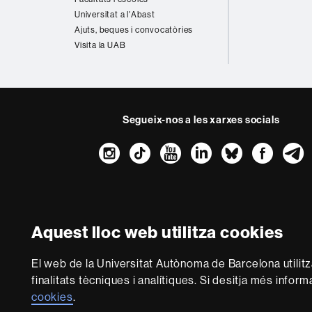
Universitat a l'Abast
Ajuts, beques i convocatòries
Visita la UAB
Segueix-nos a les xarxes socials
Instagram
TikTok
YouTube
LinkedIn
Bluesk
Fac
Sobre
aquest
web
Avís legal
P
Aquest lloc web utilitza cookies
Som una universitat 
El web de la Universitat Autònoma de Barcelona utilit
multidisciplinària i fle
finalitats tècniques i analítiques. Si desitja més infor
del coneixement. La UAB
cookies
.