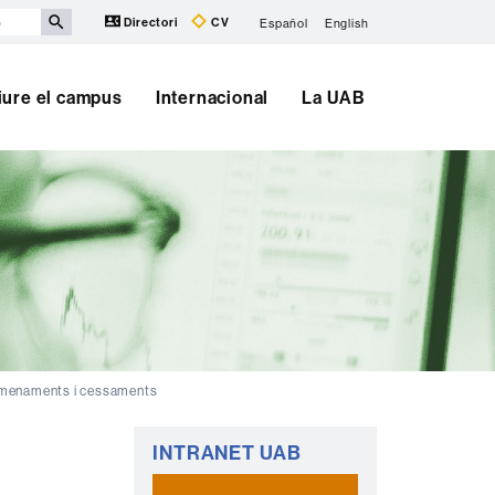
Directori
CV
Español
English
iure el campus
Internacional
La UAB
menaments i cessaments
Informació
INTRANET UAB
complementària