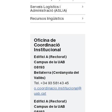
Serveis Logístics i
Administració (ASLiA)
Recursos lingüístics
C
Oficina de
Coordinació
o
Institucional
n
Edifici A (Rectorat)
t
Campus de la UAB
08193
a
Bellaterra (Cerdanyola del
c
Vallès)
t
Tel. +34 93 581 43 45
o.coordinacio.institucional@
e
uab.cat
Edifici A (Rectorat)
Campus de la UAB
08193