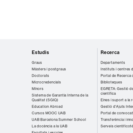
Mapa
Estudis
Recerca
web
Graus
Departaments
Màsters i postgraus
Instituts i centres
Doctorats
Portal de Recerca 
Microcredencials
Biblioteques
Mínors
EGRETA: Gestió de
científica
Sistema de Garantia Interna de la
Qualitat (SGIQ)
Eines i suport a la 
Education Abroad
Gestió d'Ajuts Inte
Cursos MOOC UAB
Portal de convocat
UAB Barcelona Summer School
Transferència i inn
La docència a la UAB
Serveis cientificot
Facultats i escoles