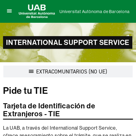
Universitat Autònoma de Barcelona
Clica
UAB
aquí
Universitat
para
Autònoma
desplegar
de
el
INTERNATIONAL SUPPORT SERVICE
Barcelona
menú
de
Universitat
Autònoma
de
Desplegar
EXTRACOMUNITARIOS (NO UE)
Barcelona
la
navegación
Pide tu TIE
Tarjeta de Identificación de
Extranjeros - TIE
La UAB, a través del International Support Service,
ofrece asesoramiento sobre el trámite, que se realiza en