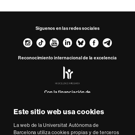
Síguenos en las redes sociales
Instagram
TikTok
YouTube
LinkedIn
Bluesky
Faceboo
Teleg
Reconocimiento internacional de la excelencia
HR
Excellence
in
Research
-
Con la financiación de
Euraxess
Este sitio web usa cookies
Sobre
esta
La web de la Universitat Autònoma de
Barcelona utiliza cookies propias y de terceros
Aviso legal
Protección de datos
Sobre el