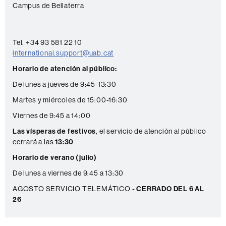
n
Campus de Bellaterra
t
a
c
Tel. +34 93 581 22 10
international.support@uab.cat
t
Horario de atención al público:
o
De lunes a jueves de 9:45-13:30
Martes y miércoles de 15:00-16:30
Viernes de 9:45 a 14:00
Las vísperas de festivos
, el servicio de atención al público
cerrará a las
13:30
Horario de verano (julio)
De lunes a viernes de 9:45 a 13:30
AGOSTO SERVICIO TELEMÁTICO -
CERRADO DEL 6 AL
26