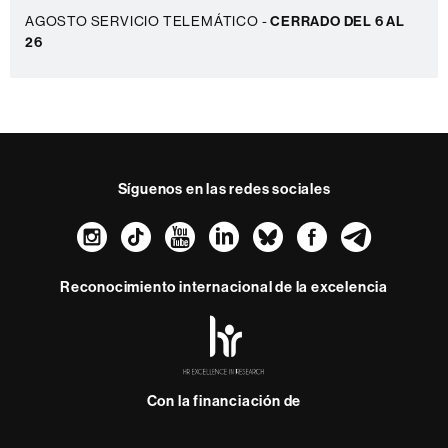
AGOSTO SERVICIO TELEMÁTICO -
CERRADO DEL 6 AL
26
Síguenos en las redes sociales
Instagram
TikTok
YouTube
LinkedIn
Bluesky
Faceboo
Teleg
Reconocimiento internacional de la excelencia
HR
Excellence
in
Research
Con la financiación de
-
Euraxess