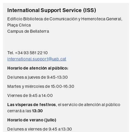
C
International Support Service (ISS)
o
Edificio Biblioteca de Comunicación y Hemeroteca General,
Plaça Cívica
n
Campus de Bellaterra
t
a
c
Tel. +34 93 581 22 10
international.support@uab.cat
t
Horario de atención al público:
o
De lunes a jueves de 9:45-13:30
Martes y miércoles de 15:00-16:30
Viernes de 9:45 a 14:00
Las vísperas de festivos
, el servicio de atención al público
cerrará a las
13:30
Horario de verano (julio)
De lunes a viernes de 9:45 a 13:30