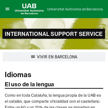
Universitat Autònoma de Barcelona
Clica
UAB
aquí
Universitat
para
Autònoma
desplegar
de
INTERNATIONAL SUPPORT SERVICE
el
Barcelona
menú
de
Universitat
Autònoma
Desplegar
VIVIR EN BARCELONA
de
la
Barcelona
navegación
Idiomas
El uso de la lengua
Como en toda Cataluña, la lengua propia de la UAB es
el catalán, que comparte oficialidad con el castellano.
Entre un 60 y un 70% de las clases se imparten en