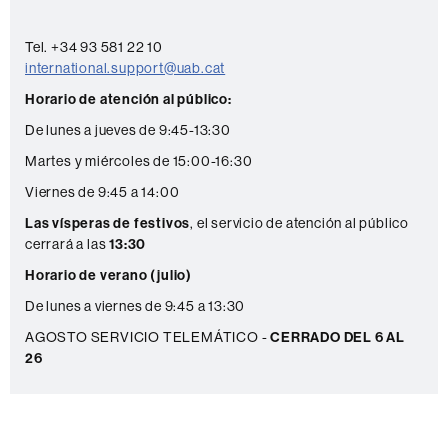
a
c
Tel. +34 93 581 22 10
international.support@uab.cat
t
Horario de atención al público:
o
De lunes a jueves de 9:45-13:30
Martes y miércoles de 15:00-16:30
Viernes de 9:45 a 14:00
Las vísperas de festivos
, el servicio de atención al público
cerrará a las
13:30
Horario de verano (julio)
De lunes a viernes de 9:45 a 13:30
AGOSTO SERVICIO TELEMÁTICO -
CERRADO DEL 6 AL
26