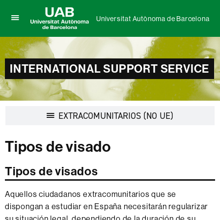
Universitat Autònoma de Barcelona
Clica
UAB
aquí
Universitat
para
Autònoma
desplegar
de
el
INTERNATIONAL SUPPORT SERVICE
Barcelona
menú
de
Universitat
Autònoma
de
Desplegar
EXTRACOMUNITARIOS (NO UE)
Barcelona
la
navegación
Tipos de visado
Tipos de visados
Aquellos ciudadanos extracomunitarios que se
dispongan a estudiar en España necesitarán regularizar
su situación legal, dependiendo de la duración de su