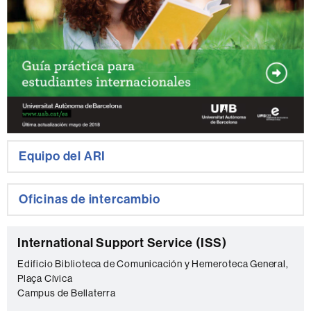
Equipo del ARI
Oficinas de intercambio
C
International Support Service (ISS)
o
Edificio Biblioteca de Comunicación y Hemeroteca General,
Plaça Cívica
n
Campus de Bellaterra
t