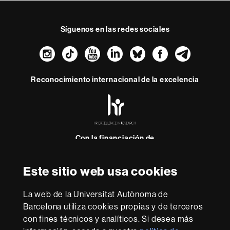
Síguenos en las redes sociales
Instagram
TikTok
YouTube
LinkedIn
Bluesky
Faceboo
Teleg
Reconocimiento internacional de la excelencia
HR
Excellence
in
Research
-
Con la financiación de
Euraxess
Este sitio web usa cookies
Sobre
esta
La web de la Universitat Autònoma de
Barcelona utiliza cookies propias y de terceros
web
Aviso legal
Protección de datos
Sobre el
con fines técnicos y analíticos. Si desea más
web
Accesibilidad web
Mapa del web UAB