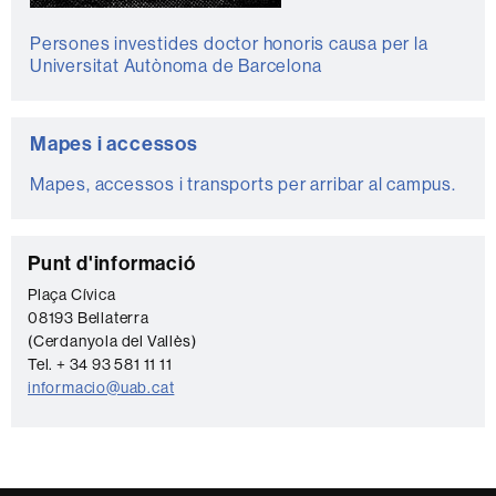
Persones investides doctor honoris causa per la
Universitat Autònoma de Barcelona
Mapes i accessos
Mapes, accessos i transports per arribar al campus.
C
Punt d'informació
o
Plaça Cívica
08193 Bellaterra
n
(Cerdanyola del Vallès)
t
Tel. + 34 93 581 11 11
a
informacio@uab.cat
c
t
e