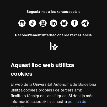
Segueix-nos a les xarxes socials
Instagram
TikTok
YouTube
LinkedIn
Bluesky
Faceboo
Teleg
Reconeixement internacional de l'excel·lència
HR
Excellence
in
Research
Amb el finançament de
-
Aquest lloc web utilitza
Euraxess
cookies
Sobre
El web de la Universitat Autònoma de Barcelona
aquest
utilitza cookies pròpies i de tercers amb
web
Avís legal
Protecció de dades
Sobre el
finalitats tècniques i analítiques. Si desitja més
informació accedeixi a la nostra
política de
web
Accessibilitat web
Mapa del web UAB