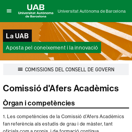
Universitat Autònoma de Barcelona
Prem
UAB
per
Universitat
desplegar
Autònoma
La UAB
el
de
menú
Barcelona
de
Aposta pel coneixement i la innovació
Universitat
Autònoma
de
Desplega
COMISSIONS DEL CONSELL DE GOVERN
Barcelona
la
navegaci
Comissió d'Afers Acadèmics
Òrgan i competències
1. Les competències de la Comissió d’Afers Acadèmics
fan referència als estudis de grau i de màster, tant
oficials com a propis, i de formació contínua.