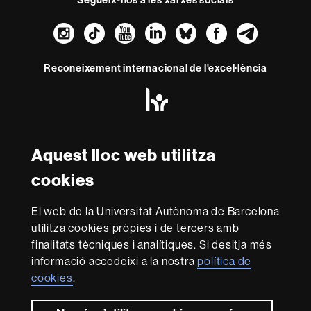
Instagram
TikTok
YouTube
LinkedIn
Bluesky
Faceboo
Teleg
Reconeixement internacional de l'excel·lència
HR
Excellence
in
Research
Amb el finançament de
-
Aquest lloc web utilitza
Euraxess
cookies
Sobre
El web de la Universitat Autònoma de Barcelona
aquest
utilitza cookies pròpies i de tercers amb
web
Avís legal
Protecció de dades
Sobre el
finalitats tècniques i analítiques. Si desitja més
informació accedeixi a la nostra
política de
web
Accessibilitat web
Mapa del web UAB
cookies
.
Som una universitat capdavantera que imparteix una
docència de qualitat i excel·lència, diversificada,