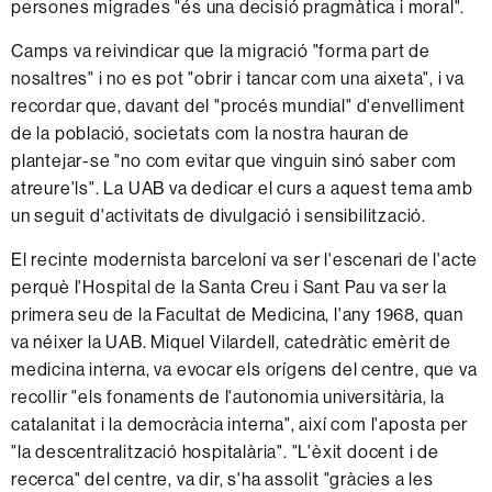
persones migrades "és una decisió pragmàtica i moral".
Camps va reivindicar que la migració "forma part de
nosaltres" i no es pot "obrir i tancar com una aixeta", i va
recordar que, davant del "procés mundial" d'envelliment
de la població, societats com la nostra hauran de
plantejar-se "no com evitar que vinguin sinó saber com
atreure'ls". La UAB va dedicar el curs a aquest tema amb
un seguit d'activitats de divulgació i sensibilització.
El recinte modernista barceloní va ser l'escenari de l'acte
perquè l'Hospital de la Santa Creu i Sant Pau va ser la
primera seu de la Facultat de Medicina, l'any 1968, quan
va néixer la UAB. Miquel Vilardell, catedràtic emèrit de
medicina interna, va evocar els orígens del centre, que va
recollir "els fonaments de l'autonomia universitària, la
catalanitat i la democràcia interna", així com l'aposta per
"la descentralització hospitalària". "L'èxit docent i de
recerca" del centre, va dir, s'ha assolit "gràcies a les