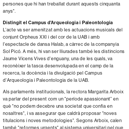
persones que hi han treballat durant aquests cinquanta
anys".
Distingit el Campus d'Arqueologia i Paleontologia
L'acte va ser amenitzat amb les actuacions musicals del
conjunt Orpheus XXI i del cor de la UAB i amb
l'espectacle de dansa Halab, a càrrec de la companyia
Sol Picó. A més, hi van ser lliurades també les distincions
Jaume Vicens Vives d'enguany, una de les quals, va
reconèixer la tasca desenvolupada en el camp de la
recerca, la docència i la divulgació pel Campus
d'Arqueologia i Paleontologia de la UAB.
Als parlaments institucionals, la rectora Margarita Arboix
va parlar del present com un "període apassionant” en
què "no podem decebre una societat que confia en
nosaltres", i va assegurar que caldrà proposar "noves
titulacions i noves metodologies". Segons Arboix, calen
també "reformes urgents" al sistema universitari pel que