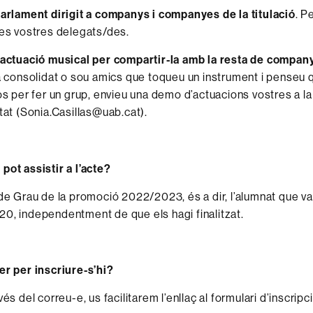
arlament dirigit a companys i companyes de la titulació
.
Pe
es vostres delegats/des.
 actuació musical per compartir-la amb la resta de compa
a consolidat o sou amics que toqueu un instrument i penseu
os per fer un grup, envieu una demo d’actuacions vostres a l
tat (Sonia.Casillas@uab.cat).
pot assistir a l’acte?
 de Grau de la promoció 2022/2023, és a dir, l’alumnat que v
0, independentment de que els hagi finalitzat.
er per inscriure-s’hi?
vés del correu-e, us facilitarem l’enllaç al formulari d’inscripci