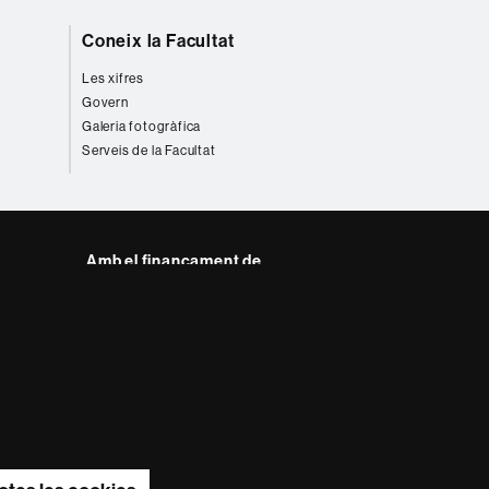
Coneix la Facultat
Les xifres
Govern
Galeria fotogràfica
Serveis de la Facultat
Amb el finançament de
del web UAB