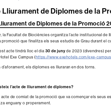
e Lliurament de Diplomes de la 
Lliurament de Diplomes de la Promoció 
 la Facultat de Biociències organitza l’acte institucional de 
la promoció
que finalitza els seus estudis de Grau durant el
st acte tindrà lloc el dia
30 de juny
de 2023 (divendres) per l
’Hotel Exe Campus (
https://www.exehotels.com/exe-campus
 d’aforament, els diplomes es lliuraran en dos torns
.
teix l’acte de lliurament de diplomes?
n acte de comiat de la promoció que va començar els seus e
alitza enguany o properament.