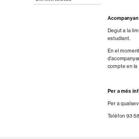
Acompanyan
Degut a la li
estudiant.
En el moment 
d’acompanyant
compte en la l
Per a més in
Per a qualsev
Telèfon 93 58