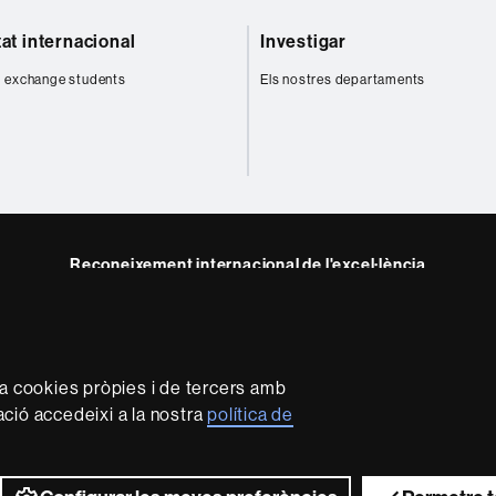
tat internacional
Investigar
 exchange students
Els nostres departaments
Reconeixement internacional de l'excel·lència
HR
m
Excellence
in
Research
za cookies pròpies i de tercers amb
-
mació accedeixi a la nostra
política de
Euraxess
rotecció de dades
Sobre el web
Accessibilitat web
Mapa 
2026 Universitat Autònoma de Barcelona