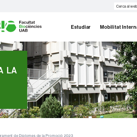
Cerca
al
U
web
A
Estudiar
Mobilitat Inter
B
A LA
iurament de Diplomes de la Promoció 2023