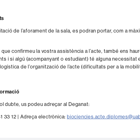
ts
mitació de l’aforament de la sala, es podran portar, com a m
que confirmeu la vostra assistència a l’acte, també ens haur
s i si algú (acompanyant o estudiant) té alguna necessitat
ogística de l’organització de l’acte (dificultats per a la mobilit
formació
ol dubte, us podeu adreçar al Deganat:
1 33 12 | Adreça electrònica:
biociencies.acte.diplomes@uab