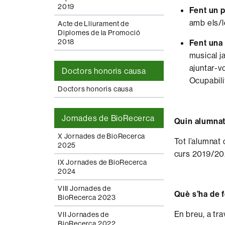
2019
Fent un p
amb els/l
Acte de Lliurament de
Diplomes de la Promoció
2018
Fent una
musical j
ajuntar-v
Doctors honoris causa
Ocupabili
Doctors honoris causa
Jornades de BioRecerca
Quin alumnat 
X Jornades de BioRecerca
Tot l’alumnat
2025
curs 2019/202
IX Jornades de BioRecerca
2024
VIII Jornades de
Què s’ha de f
BioRecerca 2023
En breu, a tra
VII Jornades de
BioRecerca 2022