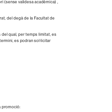
ri (sense validesa acadèmica) ,
at, del degà de la Facultat de
 del qual, per temps limitat, es
rmini, es podran sol·licitar
va promoció: