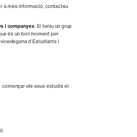
r a més informació, contacteu
nys i companyes
.
Si teniu un grup
 que és un bon moment per
a vicedegana d’Estudiants i
a començar els seus estudis el
ó.