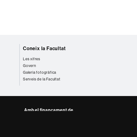
Coneix la Facultat
Les xifres
Govern
Galeria fotogràfica
Serveis de la Facultat
Amb el finançament de