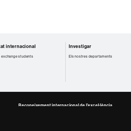
tat internacional
Investigar
 exchange students
Els nostres departaments
Reconeixement internacional de l'excel·lència
HR
m
Excellence
in