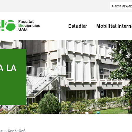
Cerca
al
U
web
A
Estudiar
Mobilitat Inter
B
A LA
curs 2025/2026