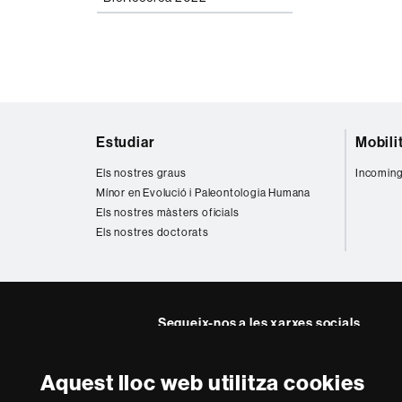
Mapa
Estudiar
Mobili
web
Els nostres graus
Incoming
Mínor en Evolució i Paleontologia Humana
Els nostres màsters oficials
Els nostres doctorats
Segueix-nos a les xarxes socials
Twitter
Instagra
Aquest lloc web utilitza cookies