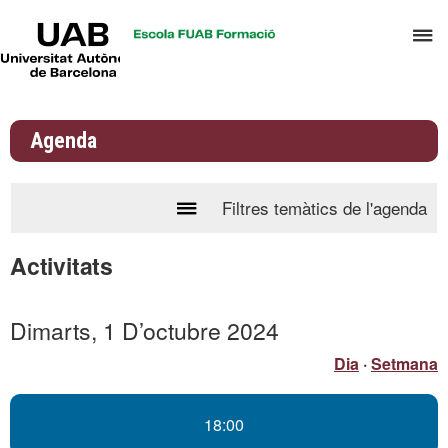
UAB
P
Universitat
Autònoma
p
de
d
Barcelona
el
Agenda
m
d
A
Filtres temàtics de l'agenda
Prem
i
per
G
Activitats
desplegar
d
el
D
calendari
Dimarts, 1 D’octubre 2024
de
Dia
·
Setmana
l'agenda
18:00