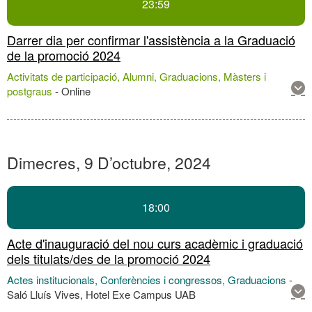
23:59
acti
Darrer dia per confirmar l'assistència a la Graduació
de la promoció 2024
Activitats de participació, Alumni, Graduacions, Màsters i
Mos
postgraus
-
Online
mé
inf
sob
aqu
acti
Dimecres, 9 D’octubre, 2024
18:00
Acte d'inauguració del nou curs acadèmic i graduació
dels titulats/des de la promoció 2024
Actes institucionals, Conferències i congressos, Graduacions
-
Mos
Saló Lluís Vives, Hotel Exe Campus UAB
mé