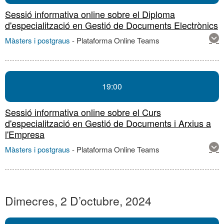
Sessió informativa online sobre el Diploma
d'especialització en Gestió de Documents Electrònics
Mos
Màsters i postgraus
-
Plataforma Online Teams
mé
inf
sob
aqu
19:00
acti
Sessió informativa online sobre el Curs
d'especialització en Gestió de Documents i Arxius a
l'Empresa
Mos
Màsters i postgraus
-
Plataforma Online Teams
mé
inf
sob
aqu
acti
Dimecres, 2 D’octubre, 2024