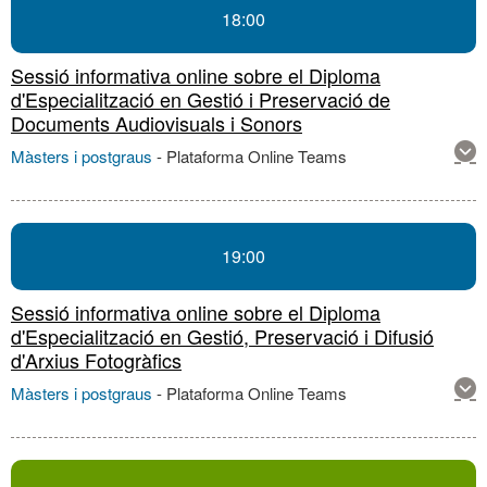
18:00
Sessió informativa online sobre el Diploma
d'Especialització en Gestió i Preservació de
Documents Audiovisuals i Sonors
Mos
Màsters i postgraus
-
Plataforma Online Teams
mé
inf
sob
aqu
19:00
acti
Sessió informativa online sobre el Diploma
d'Especialització en Gestió, Preservació i Difusió
d'Arxius Fotogràfics
Mos
Màsters i postgraus
-
Plataforma Online Teams
mé
inf
sob
aqu