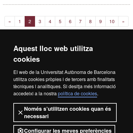
inf
sob
aqu
acti
«
1
2
3
4
5
6
7
8
9
10
»
Aquest lloc web utilitza
Reconeixement internacional de l'excel·lència
cookies
HR
El web de la Universitat Autònoma de Barcelona
utilitza cookies pròpies i de tercers amb finalitats
Excell
tècniques i analítiques. Si desitja més informació
Inici
Avís Legal
Política de privacitat
accedeixi a la nostra
política de cookies
.
Protecció de dades
Sobre el web
Només s’utilitzen cookies quan és
in
Som una universitat capdavantera que imparteix una
necessari
docència de qualitat, diversificada, multidisciplinària i
flexible, ajustada a les necessitats de la societat i adaptada
als nous models de l'Europa del coneixement. La UAB és
Configurar les meves preferències