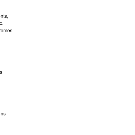
nts,
c.
stemes
es
ons