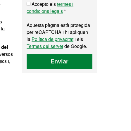
a
Accepto els
termes i
condicions legals
*
ms
Aquesta pàgina està protegida
 la
per reCAPTCHA i hi apliquen
la
Política de privacitat
i els
Termes del servei
de Google.
 del
iversos
Enviar
cs i,
i