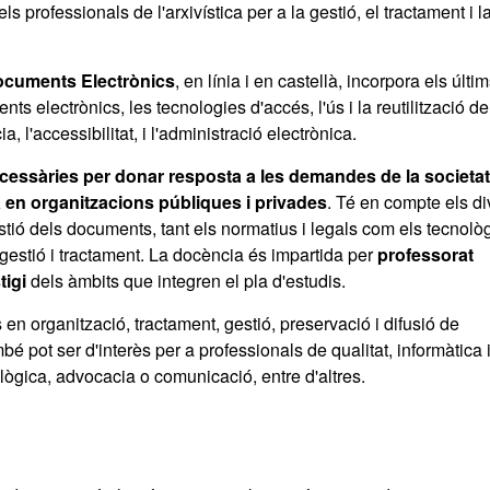
 professionals de l'arxivística per a la gestió, el tractament i l
Documents Electrònics
, en línia i en castellà, incorpora els últi
s electrònics, les tecnologies d'accés, l'ús i la reutilització de
a, l'accessibilitat, i l'administració electrònica.
ecessàries per donar resposta a les demandes de la societat
a en organitzacions públiques i privades
. Té en compte els d
ió dels documents, tant els normatius i legals com els tecnològi
gestió i tractament. La docència és impartida per
professorat
tigi
dels àmbits que integren el pla d'estudis.
s en organització, tractament, gestió, preservació i difusió de
é pot ser d'interès per a professionals de qualitat, informàtica 
lògica, advocacia o comunicació, entre d'altres.