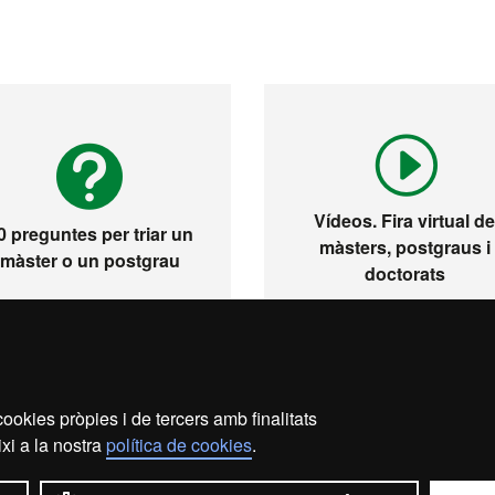
Vídeos. Fira virtual d
0 preguntes per triar un
màsters, postgraus i
màster o un postgrau
doctorats
ookies pròpies i de tercers amb finalitats
s legal
Protecció de dades
Sobre el web
Accessibil
xi a la nostra
política de cookies
.
2026 Universitat Autònoma de Barcelona