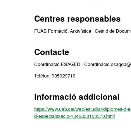
Centres responsables
FUAB Formació. Arxivística i Gestió de Docum
Contacte
Coordinació ESAGED - Coordinacio.esaged@
Telèfon: 935929710
Informació addicional
https://www.uab.cat/web/estudiar/diplomes-d-es
d-especialitzacio-1345838103570.html