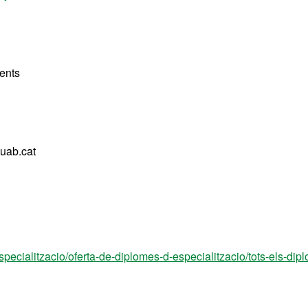
ents
uab.cat
pecialitzacio/oferta-de-diplomes-d-especialitzacio/tots-els-dip