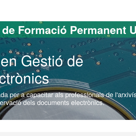
versitat Autònoma de Barcelona
s de Formació Permanent 
 en Gestió de
trònics
da per a capacitar als professionals de l'arxivís
eservació dels documents electrònics.