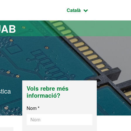
Idioma seleccionat:
Català
UAB
Vols rebre més
tica
informació?
Nom *