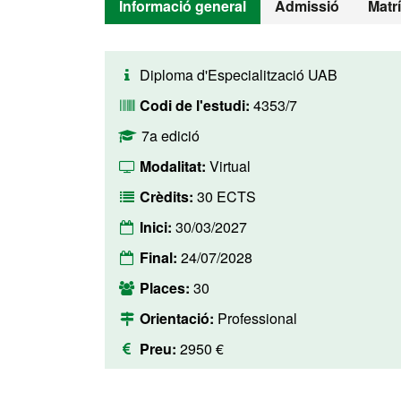
Informació general
Admissió
Matr
Diploma d'Especialització UAB
Codi de l'estudi:
4353/7
7a edició
Modalitat:
Virtual
Crèdits:
30 ECTS
Inici:
30/03/2027
Final:
24/07/2028
Places:
30
Orientació:
Professional
Preu:
2950 €