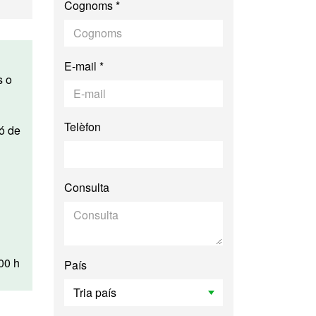
Cognoms *
E-mail *
Telèfon
Consulta
00 h
País