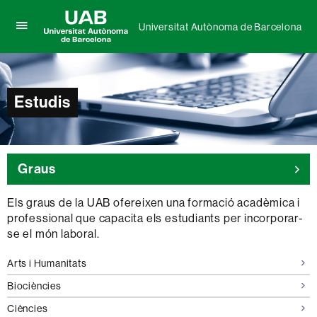
Universitat Autònoma de Barcelona
Prem
UAB
per
Universitat
desplegar
Autònoma
el
de
menú
Estudis
Barcelona
de
Universitat
Autònoma
de
Barcelona
Graus
Els graus de la UAB ofereixen una formació acadèmica i
professional que capacita els estudiants per incorporar-
se el món laboral.
Graus
Arts i Humanitats
d'
Graus
Biociències
de
Graus
Ciències