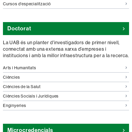
Cursos d'especialització
Doctorat
La UAB és un planter d'investigadors de primer nivell,
connectat amb una extensa xarxa d’empreses i
institucions i amb la millor infraestructura per a la recerca.
Doctorats
Arts i Humanitats
en
Doctorats
Ciències
en
Doctorats
Ciències de la Salut
en
Doctorats
Ciències Socials i Jurídiques
en
Doctorats
Enginyeries
en
Microcredencials