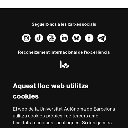
Segueix-nos a les xarxes socials
Instagram
TikTok
YouTube
LinkedIn
Bluesky
Faceboo
Teleg
Reconeixement internacional de l'excel·lència
HR
Excellence
in
Research
-
Aquest lloc web utilitza
Amb el finançament de
Euraxess
cookies
Sobre
El web de la Universitat Autònoma de Barcelona
utilitza cookies pròpies i de tercers amb
aquest
finalitats tècniques i analítiques. Si desitja més
web
Avís legal
Protecció de dades
Sobre el