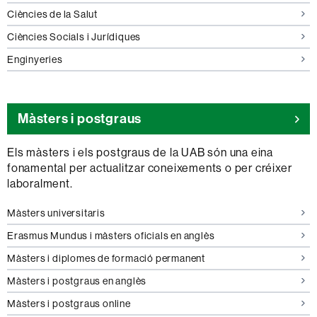
de
Graus
Ciències de la Salut
de
Graus
Ciències Socials i Jurídiques
de
Graus
Enginyeries
d'
Màsters i postgraus
Els màsters i els postgraus de la UAB són una eina
fonamental per actualitzar coneixements o per créixer
laboralment.
Màsters universitaris
Erasmus Mundus i màsters oficials en anglès
Màsters i diplomes de formació permanent
Màsters i postgraus en anglès
Màsters i postgraus online