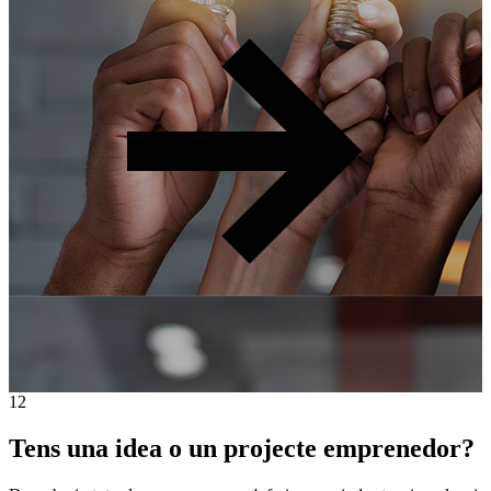
A
1
2
Tens una idea o un projecte emprenedor?