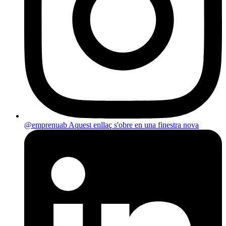
@emprenuab
Aquest enllaç s'obre en una finestra nova