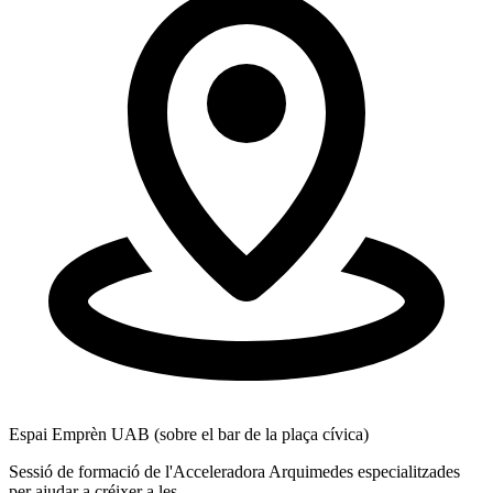
Espai Emprèn UAB (sobre el bar de la plaça cívica)
E
Sessió de formació de l'Acceleradora Arquimedes especialitzades
T
per ajudar a créixer a les...
V