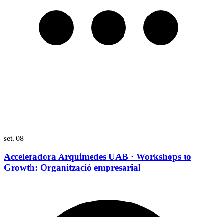
set.
08
s
Acceleradora Arquimedes UAB · Workshops to
Growth: Organització empresarial