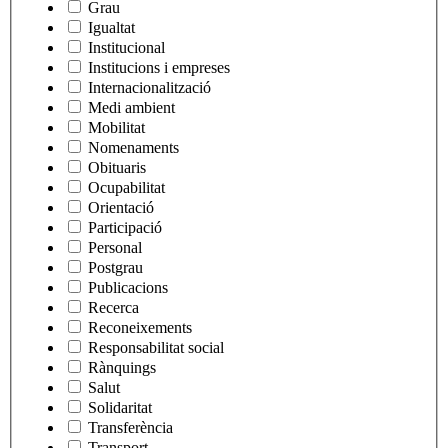
Grau
Igualtat
Institucional
Institucions i empreses
Internacionalització
Medi ambient
Mobilitat
Nomenaments
Obituaris
Ocupabilitat
Orientació
Participació
Personal
Postgrau
Publicacions
Recerca
Reconeixements
Responsabilitat social
Rànquings
Salut
Solidaritat
Transferència
Transport