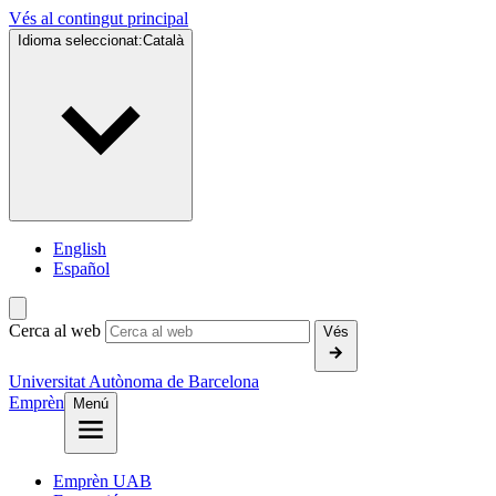
Vés al contingut principal
Idioma seleccionat:
Català
English
Español
Cerca al web
Vés
Universitat Autònoma de Barcelona
Emprèn
Menú
Emprèn UAB