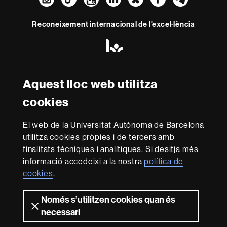
Reconeixement internacional de l'excel·lència
HR
Excellence
in
Research
-
Aquest lloc web utilitza
Amb el finançament de
Euraxess
cookies
Sobre
El web de la Universitat Autònoma de Barcelona
utilitza cookies pròpies i de tercers amb
aquest
finalitats tècniques i analítiques. Si desitja més
web
Avís legal
Protecció de dades
Sobre el
informació accedeixi a la nostra
política de
web
Accessibilitat web
Mapa del web UAB
cookies
.
Som una universitat capdavantera que imparteix una
docència de qualitat i excel·lència, diversificada,
Només s’utilitzen cookies quan és
multidisciplinària i flexible, ajustada a les necessitats de
necessari
la societat i adaptada als nous models de l'Europa del