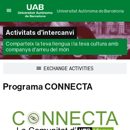
Universitat Autònoma de Barcelona
Prem
UAB
per
Universitat
desplegar
Autònoma
Activitats d'intercanvi
el
de
menú
Barcelona
Comparteix la teva llengua i la teva cultura amb
de
Universitat
companys d'arreu del món
Autònoma
de
Barcelona
Desplegar
EXCHANGE ACTIVITIES
la
navegació
Programa CONNECTA