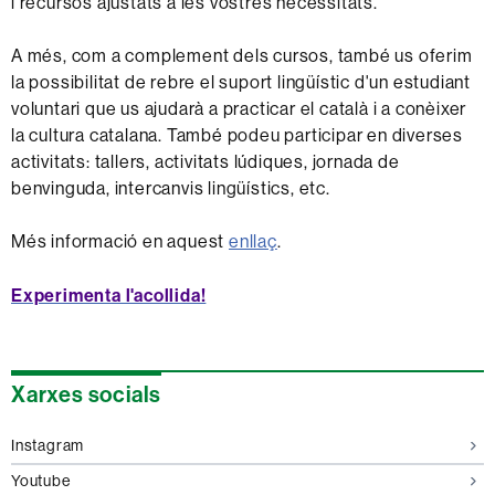
i recursos ajustats a les vostres necessitats.
A més, com a complement dels cursos, també us oferim
la possibilitat de rebre el suport lingüístic d'un estudiant
voluntari que us ajudarà a practicar el català i a conèixer
la cultura catalana. També podeu participar en diverses
activitats: tallers, activitats lúdiques, jornada de
benvinguda, intercanvis lingüístics, etc.
Més informació en aquest
enllaç
.
Experimenta l'acollida!
Informació
Xarxes socials
complementària
Instagram
Youtube