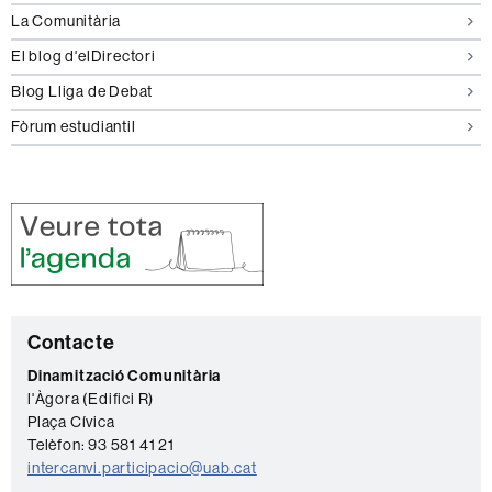
La Comunitària
El blog d'elDirectori
Blog Lliga de Debat
Fòrum estudiantil
C
Contacte
o
Dinamització Comunitària
l'Àgora (Edifici R)
n
Plaça Cívica
t
Telèfon: 93 581 41 21
a
intercanvi.participacio@uab.cat