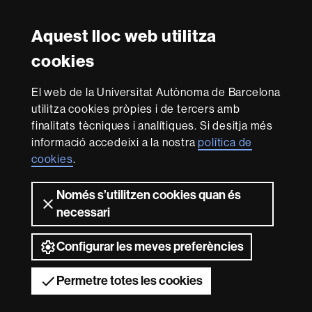
in
Research
-
Aquest lloc web utilitza
Amb el finançament de
Euraxess
cookies
Sobre
El web de la Universitat Autònoma de Barcelona
utilitza cookies pròpies i de tercers amb
aquest
finalitats tècniques i analítiques. Si desitja més
web
Avís legal
Protecció de dades
Sobre el
informació accedeixi a la nostra
política de
web
Accessibilitat web
Mapa del web UAB
cookies
.
Som una universitat capdavantera que imparteix una
docència de qualitat i excel·lència, diversificada,
Només s’utilitzen cookies quan és
multidisciplinària i flexible, ajustada a les necessitats de
necessari
la societat i adaptada als nous models de l'Europa del
coneixement. La UAB és reconeguda internacionalment
Configurar les meves preferències
per la qualitat i el caràcter innovador de la seva recerca.
2026 Universitat Autònoma de Barcelona
Permetre totes les cookies