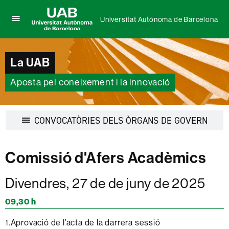
Universitat Autònoma de Barcelona
Prem
UAB
per
Universitat
desplegar
Autònoma
el
La UAB
de
menú
Barcelona
de
Aposta pel coneixement i la innovació
Universitat
Autònoma
de
Barcelona
Desple
CONVOCATÒRIES DELS ÒRGANS DE GOVERN
la
navega
Comissió d'Afers Acadèmics
Divendres, 27 de de juny de 2025
09,30 h
1.Aprovació de l’acta de la darrera sessió