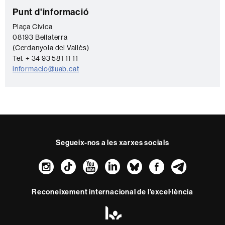
C
Punt d'informació
o
Plaça Cívica
08193 Bellaterra
n
(Cerdanyola del Vallès)
t
Tel. + 34 93 581 11 11
a
informacio@uab.cat
c
t
e
Segueix-nos a les xarxes socials
Instagram
TikTok
YouTube
LinkedIn
Bluesky
Faceboo
Teleg
Reconeixement internacional de l'excel·lència
HR
Excellence