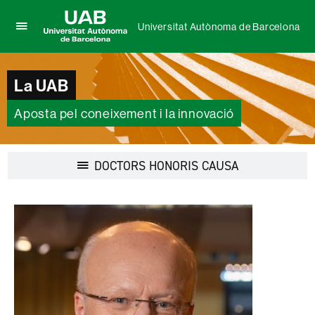
Universitat Autònoma de Barcelona
Prem
UAB
per
Universitat
desplegar
Autònoma
La UAB
el
de
menú
Barcelona
de
Aposta pel coneixement i la innovació
Universitat
Autònoma
de
Desplegar
DOCTORS HONORIS CAUSA
Barcelona
la
navegació