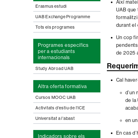
Així mate
Erasmus estudi
UAB que t
UAB Exchange Programme
formalitz
durant el
Tots els programes
Un cop fi
pendents,
Programes específics
per a estudiants
de 2025 a
internacionals
Requeri
Study Abroad UAB
Cal haver
Altra oferta formativa
d’un 
Cursos MOOC UAB
de la
acaba
Activitats d'estiu de l'ICE
Universitat a l'abast
en un
En cas d’
Indicadors sobre els