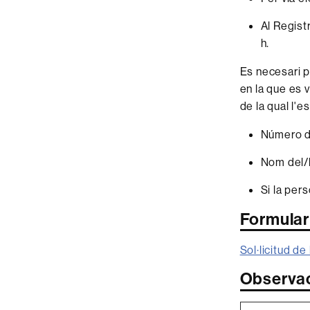
Al Regist
h.
Es necesari p
en la que es 
de la qual l'e
Número de
Nom del/la
Si la pers
Formulari
Sol·licitud d
Observa