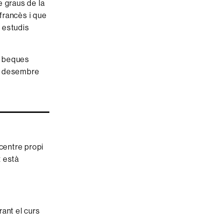
e graus de la
e
 francès i que
s estudis
en beques
de desembre
centre propi
t està
ant el curs