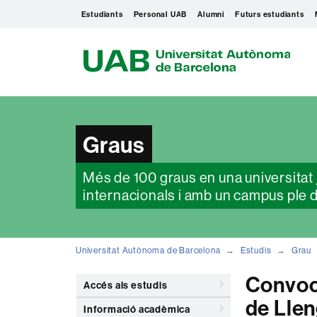
Estudiants
Personal UAB
Alumni
Futurs estudiants
U
A
B
Graus
Més de 100 graus en una universitat j
internacionals i amb un campus ple 
Universitat Autònoma de Barcelona
Estudis
Grau
Convoca
Accés als estudis
de Lle
Informació acadèmica