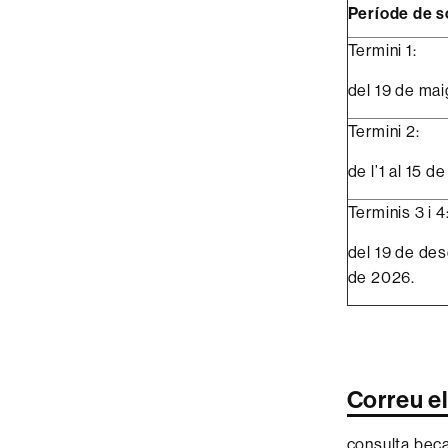
Període de so
Termini 1:
del 19 de mai
Termini 2:
de l’1 al 15 
Terminis 3 i 4
del 19 de de
de 2026.
Correu e
consulta.bec