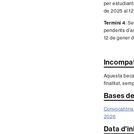
per estudiant
de 2025 al 1
Termini 4
: S
pendents d'as
12 de gener 
Incompati
Aquesta beca 
finalitat,
sempr
Bases de
Convocatòria 
2026
Data d'ini