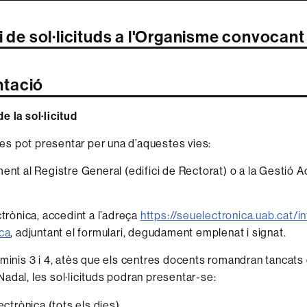
i de sol·licituds a l'Organisme convocant
tació
e la sol·licitud
d es pot presentar per una d’aquestes vies:
ment al Registre General (edifici de Rectorat) o a la Gestió 
ctrònica, accedint a l’adreça
https://seuelectronica.uab.cat/in
ica
, adjuntant el formulari, degudament emplenat i signat.
rminis 3 i 4, atès que els centres docents romandran tancats 
adal, les sol·licituds podran presentar-se:
ectrònica (tots els dies)