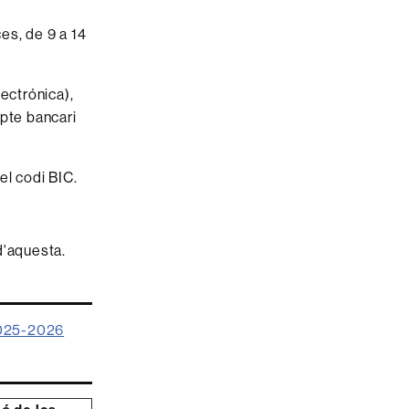
es, de 9 a 14
ectrónica),
mpte bancari
el codi BIC.
 d'aquesta.
 2025-2026