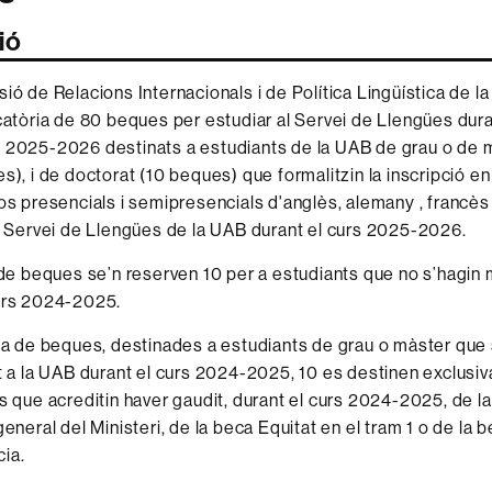
ió
ió de Relacions Internacionals i de Política Lingüística de 
atòria de 80 beques per estudiar al Servei de Llengües dura
2025-2026 destinats a estudiants de la UAB de grau o de mà
s), i de doctorat (10 beques) que formalitzin la inscripció e
os presencials i semipresencials d'anglès, alemany , francès i
l Servei de Llengües de la UAB durant el curs 2025-2026.
 de beques se’n reserven 10 per a estudiants que no s’hagin m
urs 2024-2025.
ta de beques, destinades a estudiants de grau o màster que 
t a la UAB durant el curs 2024-2025, 10 es destinen exclusi
s que acreditin haver gaudit, durant el curs 2024-2025, de l
general del Ministeri, de la beca Equitat en el tram 1 o de la 
ia.