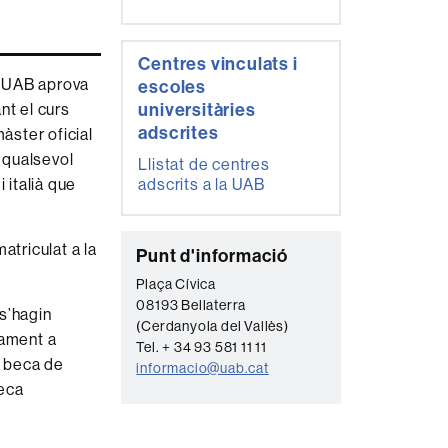
Centres vinculats i
la UAB aprova
escoles
universitàries
nt el curs
adscrites
ster oficial
n qualsevol
Llistat de centres
 italià que
adscrits a la UAB
atriculat a la
C
Punt d'informació
o
Plaça Cívica
08193 Bellaterra
n
s’hagin
(Cerdanyola del Vallès)
vament a
t
Tel. + 34 93 581 11 11
a beca de
a
informacio@uab.cat
beca
c
t