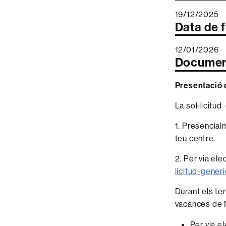
19/12/2025
Data de f
12/01/2026
Documen
Presentació d
La sol·licitu
1. Presencial
teu centre.
2. Per via ele
licitud-gener
Durant els te
vacances de N
Per via el