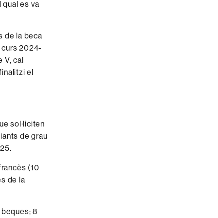
 qual es va
s de la beca
l curs 2024-
 V, cal
nalitzi el
e sol·liciten
iants de grau
025.
francès (10
s de la
0 beques; 8