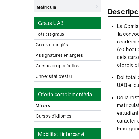
Matrícula
Descripc
Graus UAB
La Comiss
la convoc
Tots els graus
acadèmic 
Graus en anglès
(70 beque
Assignatures en anglès
dels curs
ofereix e
Cursos propedèutics
Universitat d'estiu
Del total
UAB el c
Oferta complementària
De la res
matricula
Mínors
estudiant
Cursos d'idiomes
caràcter 
Emergènc
Mobilitat i intercanvi