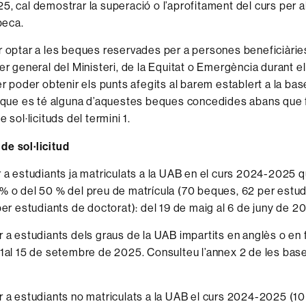
, cal demostrar la superació o l’aprofitament del curs per al
beca.
 optar a les beques reservades per a persones beneficiàrie
er general del Ministeri, de la Equitat o Emergència durant e
er poder obtenir els punts afegits al barem establert a la base
 que es té alguna d’aquestes beques concedides abans que fi
 sol·licituds del termini 1.
de sol·licitud
r a estudiants ja matriculats a la UAB en el curs 2024-2025 qu
% o del 50 % del preu de matrícula (70 beques, 62 per estud
 per estudiants de doctorat): del 19 de maig al 6 de juny de 2
er a estudiants dels graus de la UAB impartits en anglès o en 
'1al 15 de setembre de 2025. Consulteu l’annex 2 de les base
er a estudiants no matriculats a la UAB el curs 2024-2025 (1