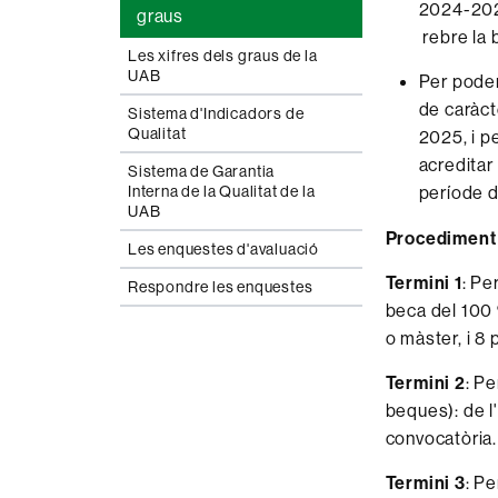
2024-2025
graus
rebre la 
Les xifres dels graus de la
UAB
Per poder
de caràct
Sistema d'Indicadors de
Qualitat
2025, i p
acreditar
Sistema de Garantia
Interna de la Qualitat de la
període de
UAB
Procediment 
Les enquestes d'avaluació
Termini 1
: Pe
Respondre les enquestes
beca del 100 
o màster, i 8
Termini 2
: P
beques): de l
convocatòria.
Termini 3
: P