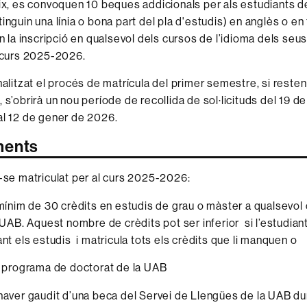
ix, es convoquen 10 beques addicionals per als estudiants d
inguin una línia o bona part del pla d'estudis) en anglès o en
in la inscripció en qualsevol dels cursos de l’idioma dels seu
 curs 2025-2026.
nalitzat el procés de matrícula del primer semestre, si rest
 s’obrirà un nou període de recollida de sol·licituds del 19 
l 12 de gener de 2026.
ments
-se matriculat per al curs 2025-2026:
mínim de 30 crèdits en estudis de grau o màster a qualsevol 
 UAB. Aquest nombre de crèdits pot ser inferior si l’estudian
nt els estudis i matricula tots els crèdits que li manquen o
 programa de
doctorat de la UAB
haver gaudit d’una beca del Servei de Llengües de la UAB dur