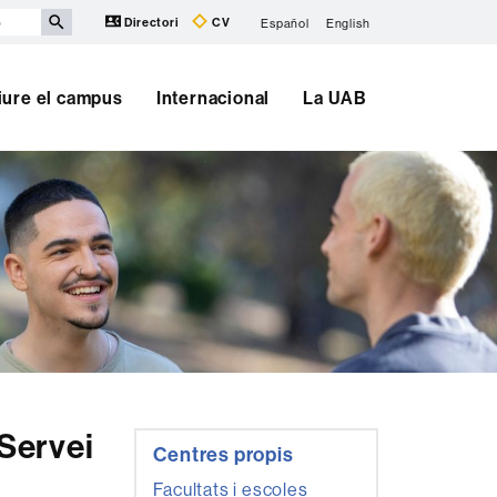
Directori
CV
Español
English
iure el campus
Internacional
La UAB
Informació
 Servei
Centres propis
complementària
Facultats i escoles