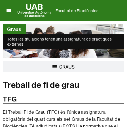
Facultat de Biociències
Prem
UAB
per
Universitat
desplegar
Graus
Autònoma
el
de
menú
Totes les titulacions tenen una assignatura de pràctiques
Barcelona
externes
de
Facultat
de
Biociències
Desplegar
GRAUS
la
navegació
Treball de fi de grau
TFG
El Treball Fi de Grau (TFG) és l'única assignatura
obligatòria del quart curs als set Graus de la Facultat de
Biociències. Té adjudicats 6 ECTS i la normativa que el