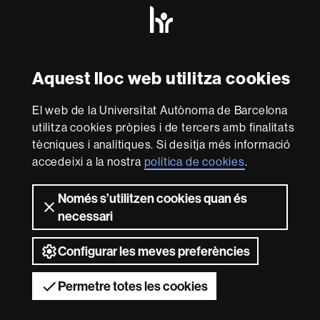
HR
Excellence
in
Research
Amb el finançament de
-
Aquest lloc web utilitza cookies
Euraxess
El web de la Universitat Autònoma de Barcelona
Sobre
utilitza cookies pròpies i de tercers amb finalitats
aquest
tècniques i analítiques. Si desitja més informació
accedeixi a la nostra
política de cookies
.
web
Avís legal
Protecció de dades
Sobre el
web
Accessibilitat web
Mapa del web UAB
Només s’utilitzen cookies quan és
necessari
2026 Universitat Autònoma de Barcelona
Configurar les meves preferències
Permetre totes les cookies