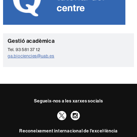
C
Gestió acadèmica
o
Tel. 93 581 37 12
ga.biociencies@uab.es
n
t
a
c
t
Segueix-nos a les xarxes socials
e
Twitter
Instagram
Reconeixement internacional de l'excel·lència