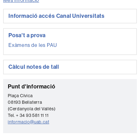
Més informació
Informació
Informació accés Canal Universitats
complementària
Posa't a prova
Exàmens de les PAU
Càlcul notes de tall
C
Punt d'informació
o
Plaça Cívica
08193 Bellaterra
n
(Cerdanyola del Vallès)
t
Tel. + 34 93 581 11 11
a
informacio@uab.cat
c