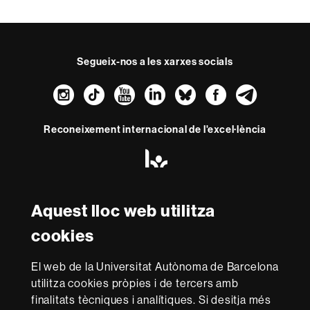
t
e
Segueix-nos a les xarxes socials
Instagram
TikTok
YouTube
LinkedIn
Bluesky
Faceboo
Teleg
Reconeixement internacional de l'excel·lència
HR
Excellence
in
Research
-
Aquest lloc web utilitza
Amb el finançament de
Euraxess
cookies
Sobre
El web de la Universitat Autònoma de Barcelona
utilitza cookies pròpies i de tercers amb
aquest
finalitats tècniques i analítiques. Si desitja més
web
Avís legal
Protecció de dades
Sobre el