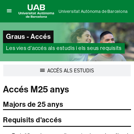
Universitat Autònoma de Barcelona
Prem
UAB
per
Universitat
desplegar
Autònoma
el
Graus - Accés
de
menú
Barcelona
de
Les vies d'accés als estudis i els seus requisits
Universitat
Autònoma
de
Barcelona
Desplegar
ACCÉS ALS ESTUDIS
la
navegació
Accés M25 anys
Majors de 25 anys
Requisits d'accés