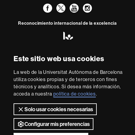
Facebook
Twitter
YouTube
Instagram
Reconocimiento internacional de la excelencia
HR
Excellence
in
Research
Este sitio web usa cookies
Con la financiación de
-
Euraxess
La web de la Universitat Autònoma de Barcelona
utiliza cookies propias y de terceros con fines
Sobre
técnicos y analíticos. Si desea más información,
esta
acceda a nuestra
política de cookies
.
web
Aviso legal
Protección de datos
Sobre el
Solo usar cookies necesarias
web
Accesibilidad web
Mapa del web UAB
2026 Universitat Autònoma de Barcelona
Configurar mis preferencias