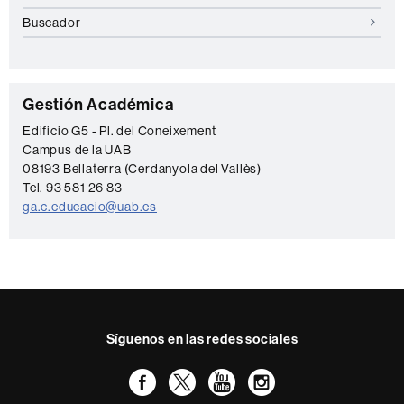
Buscador
C
Gestión Académica
o
Edificio G5 - Pl. del Coneixement
Campus de la UAB
n
08193 Bellaterra (Cerdanyola del Vallès)
t
Tel. 93 581 26 83
a
ga.c.educacio@uab.es
c
t
o
Síguenos en las redes sociales
Facebook
Twitter
YouTube
Instagram