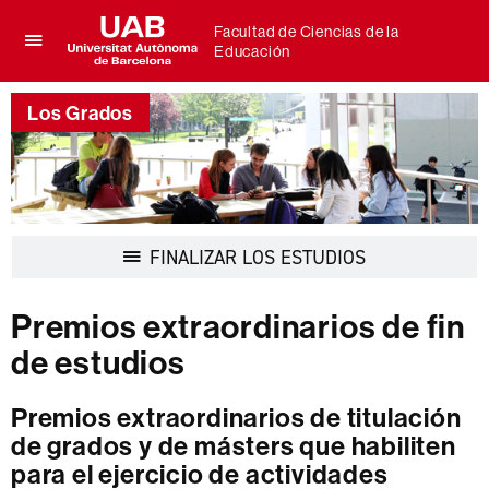
Facultad de Ciencias de la
Educación
Clica
UAB
aquí
Universitat
para
Los Grados
Autònoma
desplegar
de
el
Barcelona
menú
de
Facultad
de
Desplegar
FINALIZAR LOS ESTUDIOS
Ciencias
la
de
navegación
la
Premios extraordinarios de fin
Educación
de estudios
Premios extraordinarios de titulación
de grados y de másters que habiliten
para el ejercicio de actividades