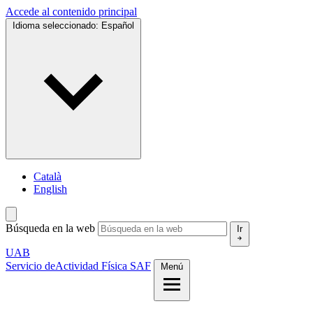
Accede al contenido principal
Idioma seleccionado:
Español
Català
English
Búsqueda en la web
Ir
UAB
Servicio de
Actividad Física SAF
Menú