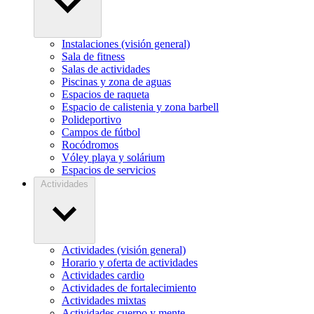
Instalaciones (visión general)
Sala de fitness
Salas de actividades
Piscinas y zona de aguas
Espacios de raqueta
Espacio de calistenia y zona barbell
Polideportivo
Campos de fútbol
Rocódromos
Vóley playa y solárium
Espacios de servicios
Actividades
Actividades (visión general)
Horario y oferta de actividades
Actividades cardio
Actividades de fortalecimiento
Actividades mixtas
Actividades cuerpo y mente