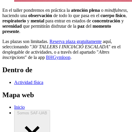
En el taller pondremos en práctica la
atención plena
o
mindfulness
,
haciendo una
observación
de todo lo que pasa en el
cuerpo físico
,
respiratorio
y
mental
para entrar en estados de
concentración
y
serenidad
que permitirán disfrutar de la
paz
del
momento
presente
.
Las plazas son limitadas.
Reserva plaza gratuïtamente
aquí,
seleccionando "
30/ TALLERS I INICIACIÓ ESCALADA
" en el
desplegable de actividades, o a través del apartado "
Altres
inscripcions
" de la app
BHGymloop
.
Dentro de
Actividad física
Mapa web
Inicio
Somos SAF-UAB