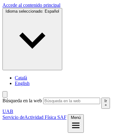
Accede al contenido principal
Idioma seleccionado:
Español
Català
English
Búsqueda en la web
Ir
UAB
Servicio de
Actividad Física SAF
Menú