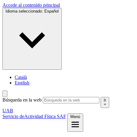
Accede al contenido principal
Idioma seleccionado:
Español
Català
English
Búsqueda en la web
Ir
UAB
Servicio de
Actividad Física SAF
Menú