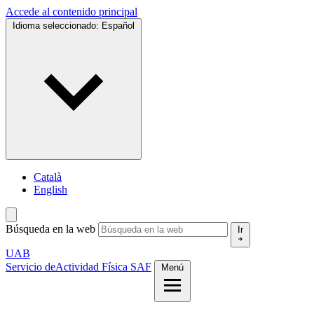
Accede al contenido principal
Idioma seleccionado:
Español
Català
English
Búsqueda en la web
Ir
UAB
Servicio de
Actividad Física SAF
Menú