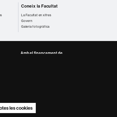
Coneix la Facultat
es
La Facultat en xifres
Govern
Galeria fotogràfica
Amb el finançament de
del web UAB
otes les cookies