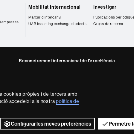
Mobilitat Internacional
Investigar
r
Marxar d'intercanvi
Publicacions periòdiqu
 i empreses
UAB Incoming exchange students
Grups de recerca
Reconeixement internacional de l'excel·lència
HR
gram
Excellence
in
Research
za cookies pròpies i de tercers amb
-
mació accedeixi a la nostra
política de
Euraxess
rotecció de dades
Sobre el web
Accessibilitat web
Mapa 
2026 Universitat Autònoma de Barcelona
Configurar les meves preferències
Permetre t