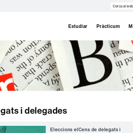
Cerca
al
web
Estudiar
Pràcticum
M
gats i delegades
Eleccions elCens de delegats i