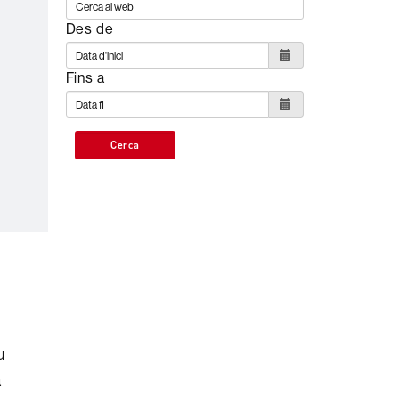
Des de
Fins a
Cerca
u
a