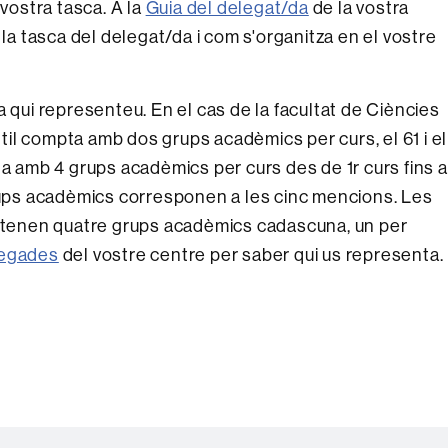
 vostra tasca. A la
Guia del delegat/da
de la vostra
 la tasca del delegat/da i com s'organitza en el vostre
a qui representeu. En el cas de la facultat de Ciències
antil compta amb dos grups acadèmics per curs, el 61 i el
ta amb 4 grups acadèmics per curs des de 1r curs fins a
ls grups acadèmics corresponen a les cinc mencions. Les
a tenen quatre grups acadèmics cadascuna, un per
legades
del vostre centre per saber qui us representa.