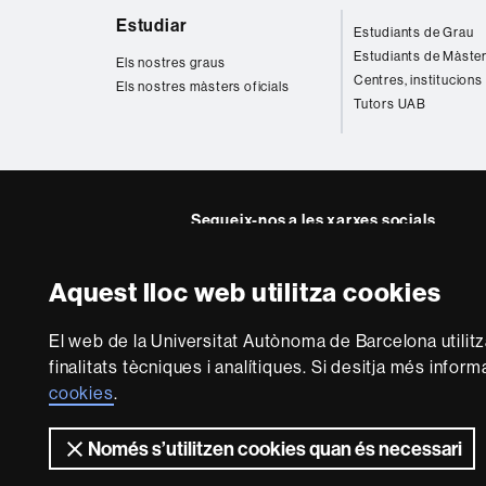
Mapa
Estudiar
Estudiants de Grau
web
Estudiants de Màste
Els nostres graus
Centres, institucions
Els nostres màsters oficials
Tutors UAB
Segueix-nos a les xarxes socials
Facebook
Twitter
YouTube
Insta
Aquest lloc web utilitza cookies
Sobre
El web de la Universitat Autònoma de Barcelona utilit
aquest
finalitats tècniques i analítiques. Si desitja més infor
web
Avís legal
P
cookies
.
Només s’utilitzen cookies quan és necessari