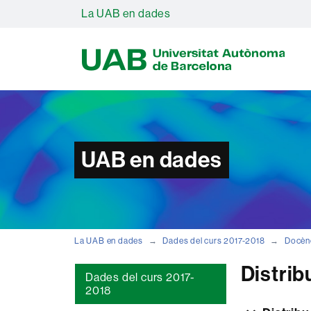
La UAB en dades
U
A
B
UAB en dades
La UAB en dades
Dades del curs 2017-2018
Docèn
Distrib
Dades del curs 2017-
2018