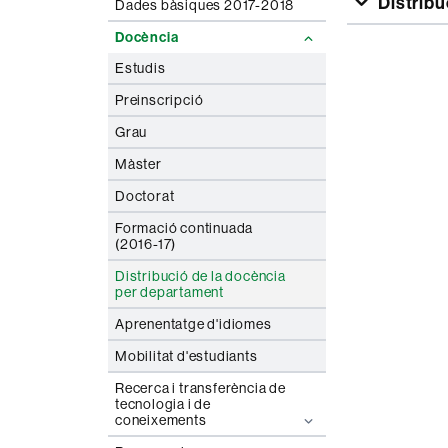
Distrib
Dades bàsiques 2017-2018
Docència
Estudis
Preinscripció
Grau
Màster
Doctorat
Formació continuada
(2016-17)
Distribució de la docència
per departament
Aprenentatge d'idiomes
Mobilitat d'estudiants
Recerca i transferència de
tecnologia i de
coneixements