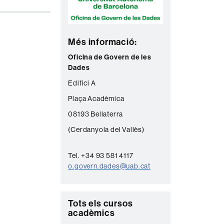
n
t
a
Més informació:
c
Oficina de Govern de les
t
Dades
e
Edifici A
Plaça Acadèmica
08193 Bellaterra
(Cerdanyola del Vallès)
Tel. +34 93 581 4117
o.govern.dades@uab.cat
C
Tots els cursos
acadèmics
o