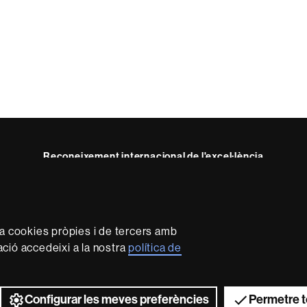
Reconeixement internacional de l'excel·lència
HR
Excellence
in
Research
za cookies pròpies i de tercers amb
-
Euraxess
mació accedeixi a la nostra
política de
rotecció de dades
Sobre el web
Accessibilitat web
Mapa 
2026 Universitat Autònoma de Barcelona
Configurar les meves preferències
Permetre t