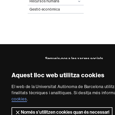
Recursos humans
Gestió econòmica
Segueix-nos a les xarxes socials
Aquest lloc web utilitza cookies
Sobre
El web de la Universitat Autònoma de Barcelona utilit
aquest
finalitats tècniques i analítiques. Si desitja més infor
web
Avís legal
P
cookies
.
Només s’utilitzen cookies quan és necessari