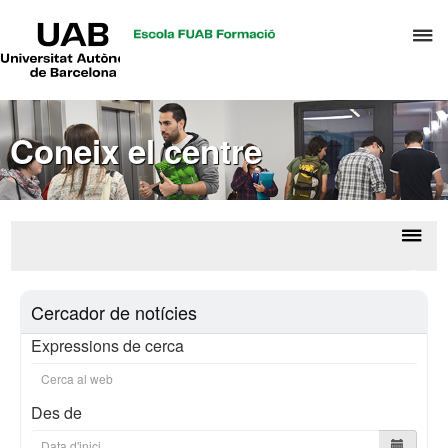
UAB
P
Universitat
Autònoma
p
de
d
Barcelona
el
Coneix el centre
m
d
A
i
G
Despl
Cone
d
la
el
D
Cercador de notícies
centr
naveg
Expressions de cerca
Des de