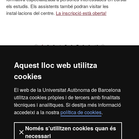
els estudis. Els assistents també podran visitar les
instal·lacions del centre.
La inscripció està oberta!
1
2
3
4
5
6
7
8
9
10
Aquest lloc web utilitza
Reconeixement internacional de l'excel·lència
cookies
HR
El web de la Universitat Autònoma de Barcelona
utilitza cookies pròpies i de tercers amb finalitats
Excell
tècniques i analítiques. Si desitja més informació
Inici
Avís Legal
Política de privacitat
accedeixi a la nostra
política de cookies
.
Protecció de dades
Sobre el web
Només s’utilitzen cookies quan és
in
Som una universitat capdavantera que imparteix una
necessari
docència de qualitat, diversificada, multidisciplinària i