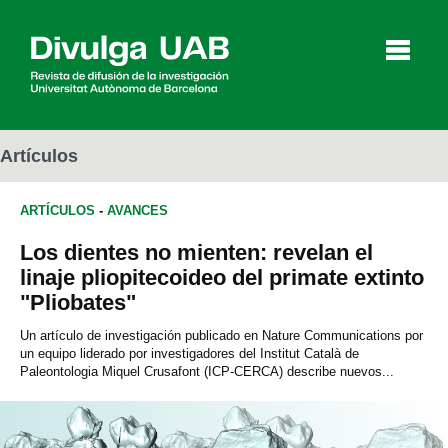
p
a
l
Artículos
ARTÍCULOS
-
AVANCES
Artículos
Entrevistas
Vídeos
Los dientes no mienten: revelan el
linaje pliopitecoideo del primate extinto
"Pliobates"
Agenda
Un artículo de investigación publicado en Nature Communications por
un equipo liderado por investigadores del Institut Català de
Paleontologia Miquel Crusafont (ICP-CERCA) describe nuevos...
English
Català
BUSCAR